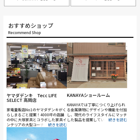
おすすめショップ
Recommend Shop
KANAYAショールーム
ヤマダデンキ Tecc LIFE
SELECT 高岡店
KANAYAでは丁寧につくり上げられ
家電量販店No1のヤマダデンキがく
る金属鋳物にデザインや機能を付加
らしまるごと提案！4000坪の店舗
し、現代のライフスタイルにマッチ
の中に大塚家具とコラボした家具イ
した製品を提案しています。
ンテリアの大型コーナー（約1,000
坪）を展開。ソファ・ベッド・ダイ
ニングなど地域最大級の品揃え。
「体感・体験」をコンセプトに、リ