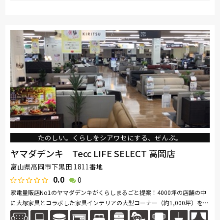
取り扱い
大塚家具製造販売
ブランド
たのしい。くらしをシアワセにする、ぜんぶ。
ヤマダデンキ Tecc LIFE SELECT 高岡店
富山県高岡市下黒田 1811番地
0.0
0
家電量販店No1のヤマダデンキがくらしまるごと提案！4000坪の店舗の中
に大塚家具とコラボした家具インテリアの大型コーナー（約1,000坪）を展
開。ソファ・ベッド・ダイニングなど地域最大級の品揃え。「体感・体