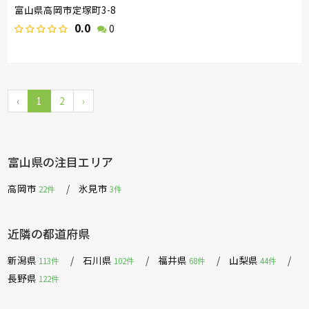
富山県高岡市定塚町3-8
0.0
0
‹
1
2
›
富山県の注目エリア
高岡市
氷見市
22件
3件
近隣の都道府県
新潟県
石川県
福井県
山梨県
113件
102件
68件
44件
長野県
122件