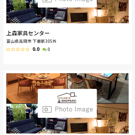
上森家具センター
富山県高岡市 下蓑新305外
0.0
0