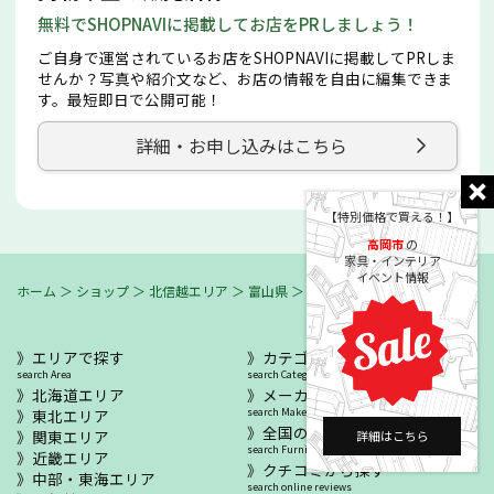
無料でSHOPNAVIに掲載してお店をPRしましょう！
ご自身で運営されているお店をSHOPNAVIに掲載してPRしま
せんか？写真や紹介文など、お店の情報を自由に編集できま
す。最短即日で公開可能！
詳細・お申し込みはこちら
【特別価格で買える！】
高岡市
の
家具・インテリア
イベント情報
ホーム
＞
ショップ
＞
北信越エリア
＞
富山県
＞
高岡・氷見
＞
高岡市
エリアで探す
カテゴリーで探す
search Area
search Category
北海道エリア
メーカー/ブランドで探す
東北エリア
search Maker / Brand
全国の家具セール
関東エリア
詳細はこちら
search Furniture SALE
近畿エリア
クチコミから探す
中部・東海エリア
search online reviews