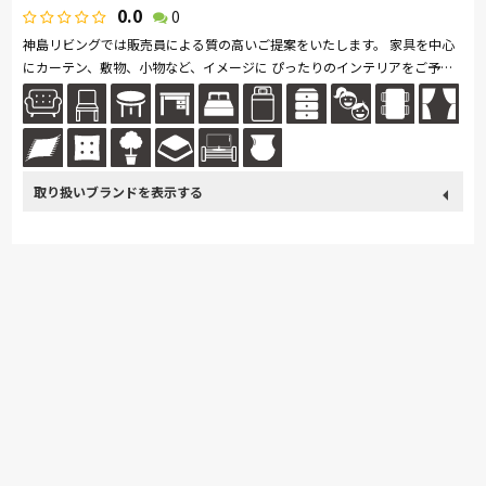
0.0
0
神島リビングでは販売員による質の高いご提案をいたします。 家具を中心
にカーテン、敷物、小物など、イメージに ぴったりのインテリアをご予算
に応じて、わかりやすくご提案します。 どうぞお気軽にご相談くださ...続
きを読む
取り扱い
カリモク家具
France Bed
関家具
ASLEEP
ブランド
nishikawa(西川)
飛騨の家具
SIMMONS
ナガノインテリア
綾野製作所
マルニ木工
Pamouna
Calligaris
PARAMOUNT BED
イバタインテリア
高野木工
MARUICHI
飛騨産業