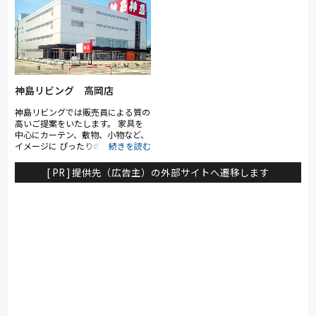
ーズナブルなお買い得品からカリモ
ク、シモンズ、ポルトローナ・フラ
ウなど国内外の有名ブランドも多数
展示。特に電動リクライニングソフ
ァや電動ベッドは地域最大級の充実
のラインナップ。大塚家具のスタッ
フやスリープアドバイザーなど専門
性のあるスタッフが在籍し、お客様
神島リビング 高岡店
に寄り添った納得の接客・サービス
でご来店をお待ち致しております。
神島リビングでは販売員による質の
高いご提案をいたします。 家具を
中心にカーテン、敷物、小物など、
イメージに ぴったりのインテリア
をご予算に応じて、わかりやすくご
提案します。 どうぞお気軽にご相
[ PR ] 提供先（広告主）の外部サイトへ遷移します
談ください。 大切な家具を永く使
っていただくために 家具の修理・
再生にも力を入れています。 家具
の処分や買い替えの前に、まずは一
度ご相談ください。お見積もりは無
料です。 【その他取扱いメーカ
ー・ブランド】 スランバーラン
ド、第一産業、RELAX FORM、シギ
ヤマ家具、シキファニチア、松田家
具、モリタインテリア、パモウナ、
オカヤ、マルケイ木工、コイズミフ
ァニテック、他多数