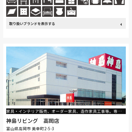
験」...続きを読む
取り扱い
カリモク家具
France Bed
nishikawa(西川)
Sealy
ブランド
SIMMONS
浜本工芸
小島工芸
綾野製作所
ドリームベッド
Serta
Stressless
HTLワタリジャパン
コイズミ
Pamouna
Calligaris
PARAMOUNT BED
イバタインテリア
家具・インテリア販売、オーダー家具、造作家具工事等。専門スタッフが親切丁寧にアドバイスいたします。
神島リビング 高岡店
富山県高岡市 美幸町2-5-3