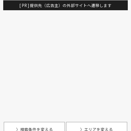
[ PR ] 提供先（広告主）の外部サイトへ遷移します
〉検索条件を変える
〉エリアを変える