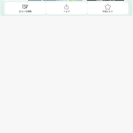
詳細はこちら
口コミを投稿
シェア
お気に入り
掲載希望の販売店様へ
無料でSHOPNAVIに掲載してお店をPRしましょう！
ご自身で運営されているお店をSHOPNAVIに掲載してPRしま
せんか？写真や紹介文など、お店の情報を自由に編集できま
す。最短即日で公開可能！
詳細・お申し込みはこちら
トップへ
エリアで探す
カテゴリーで探す
search Area
search Category
北海道エリア
メーカー/ブランドで探す