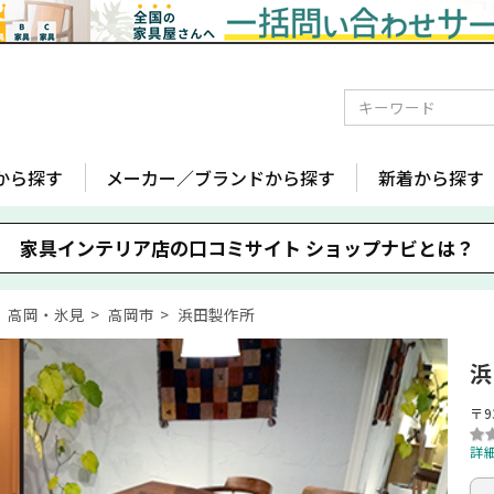
から探す
メーカー／ブランドから探す
新着から探す
家具インテリア店の口コミサイト
ショップナビとは？
高岡・氷見
高岡市
浜田製作所
浜
〒9
詳