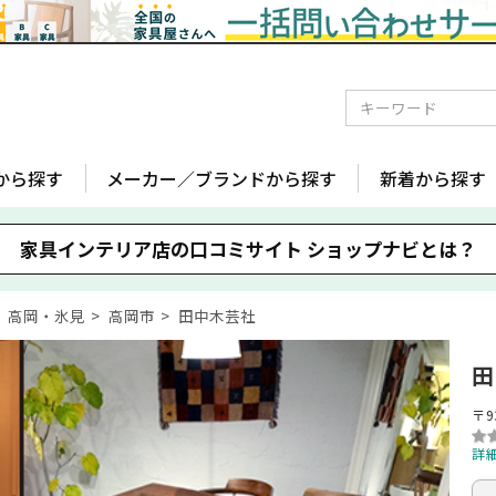
から探す
メーカー／ブランドから探す
新着から探す
家具インテリア店の口コミサイト
ショップナビとは？
高岡・氷見
高岡市
田中木芸社
田
〒9
詳