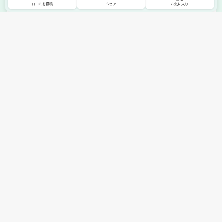
口コミを投稿
シェア
お気に入り
掲載希望の販売店様へ
無料でSHOPNAVIに掲載してお店をPRしましょう！
ご自身で運営されているお店をSHOPNAVIに掲載してPRしま
せんか？写真や紹介文など、お店の情報を自由に編集できま
す。最短即日で公開可能！
詳細・お申し込みはこちら
トップへ
エリアで探す
カテゴリーで探す
search Area
search Category
北海道エリア
メーカー/ブランドで探す
東北エリア
search Maker / Brand
全国の家具セール
関東エリア