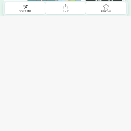
詳細はこちら
口コミを投稿
シェア
お気に入り
掲載希望の販売店様へ
無料でSHOPNAVIに掲載してお店をPRしましょう！
ご自身で運営されているお店をSHOPNAVIに掲載してPRしま
せんか？写真や紹介文など、お店の情報を自由に編集できま
す。最短即日で公開可能！
詳細・お申し込みはこちら
トップへ
エリアで探す
カテゴリーで探す
search Area
search Category
北海道エリア
メーカー/ブランドで探す