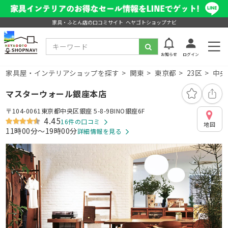
家具・ふとん店の口コミサイト ヘヤゴトショップナビ
お知らせ
ログイン
家具屋・インテリアショップを探す
関東
東京都
23区
中央
マスターウォール銀座本店
〒104-0061東京都中央区銀座 5-8-9BINO銀座6F
4.45
16件の口コミ
地図
11時00分～19時00分
詳細情報を見る