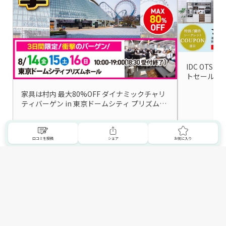
IDC OTS
トセール」
家具は村内 最大80%OFF ダイナミックチャリ
ティバーゲン in 東京ドームシティ プリズムホ
ール
詳細はこちら
口コミを投稿
シェア
お気に入り
東京都の家具屋・インテリアショップ一覧を見る