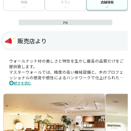
特徴
チラシ
店舗情報
PR
販売店より
ウォールナット材の美しさと特性を生かし最高の品質だけをご
提供致します。
マスターウォールでは、精度の高い機械設備と、木のプロフェ
ッショナルの感覚や感性によるハンドワークで仕上げられた品
質の良い家具だけをお客様にお届けしています。ウォールナッ
続きを読む
トへのこだわりを持ちその美しさと特性を尊重し、素材への追
及を忘れることなく100年後の人たちにも愛着を持って使い続
けてもらうため、毎日のように工夫が重ねられています。マス
ターウォール 銀座は、マスターウォールのほぼ全てのラインナ
ップを取り揃える直営店です。
デザイン・音楽・アートを融合した、上質でラグジュアリーな
空間やサービスを、銀座から世界に発信する、 マスターウォー
ルの全く新しいコンセプトショップです。