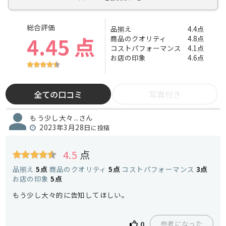
総合評価
品揃え
4.4点
4.45 点
商品のクオリティ
4.8点
コストパフォーマンス
4.1点
お店の印象
4.6点
全ての口コミ
写真付き
もう少し大々...さん
2023年3月28日
に投稿
4.5
点
品揃え
5点
商品のクオリティ
5点
コストパフォーマンス
3点
お店の印象
5点
もう少し大々的に告知してほしい。
参考になった
0