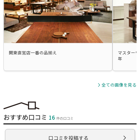
関東直営店一番の品揃え
マスターウ
年
全ての画像を見る
おすすめ口コミ
16
件の口コミ
口コミを投稿する