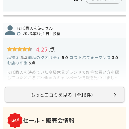
ほぼ購入を決...さん
2023年3月1日
に投稿
4.25
点
品揃え
4点
商品のクオリティ
5点
コストパフォーマンス
3点
お店の印象
5点
ほぼ購入を決めていた高級家具ブランドでお得な買い方を探
していたところにSeilooのキャンペーン情報を見つけまし
た。おかげで、現在キャンペーン中ということもわかり、有
続きを読む
り難かったです。そして店舗公式サイトからの来店予約は前
日17時迄に申込み必要でしたがSeilooはそれ以降も可能で、
もっと口コミを見る（全16件）
予約を入れたところ、翌日（訪問日）にお店から返信メール
参考になった
0
もいただけ、安心して訪問できました。Seiloo予約の来店特
典として自社ブランドのタオルプレゼントと記載ありました
が、実際は自社ブランドの木製コースター1枚。公式サイトか
セール・販売会情報
らの予約特典は同じコースター2枚だったので、Seilooを通し
た場合は1枚になるのねと思いました。笑