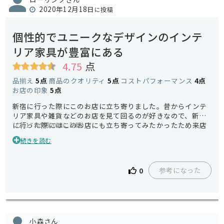
2020年12月18日
に投稿
個性的でユニークなデザインのインテ
リア家具が豊富にある
4.75
点
品揃え
5点
商品のクオリティ
5点
コストパフォーマンス
4点
お店の印象
5点
新宿に行った際にこのお店に立ち寄りました。昔からインテ
リア家具や雑貨などのお店を見て回るのが好きなので、新宿
に行った際にはこのお店にも立ち寄ってみたかったため来店
（2017年5月20日に訪問）
してみました。初めて来店した際にはデザインがとてもユニ
続きを読む
ークなインテリア家具が多かったので、驚きとワクワク感が
ありました。店内は綺麗で床も綺麗でインテリア家具を販売
するお店としては申し分のない清潔感がありました。今まで
参考になった
0
見たことのないテーブルやソファなどのデザインも多くあっ
たので、長時間見て回っても飽きないほど楽しむことができ
ました。ここのお店に来店すれば、個性的でユニークなイン
テリア家具を手に入れられる確率が上がります。
小森さん