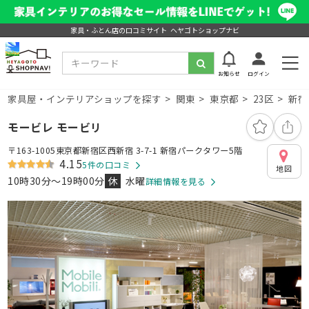
家具・ふとん店の口コミサイト ヘヤゴトショップナビ
お知らせ
ログイン
家具屋・インテリアショップを探す
関東
東京都
23区
新宿
モービレ モービリ
〒163-1005東京都新宿区西新宿 3-7-1 新宿パークタワー5階
4.15
5件の口コミ
地図
10時30分～19時00分
休
水曜
詳細情報を見る