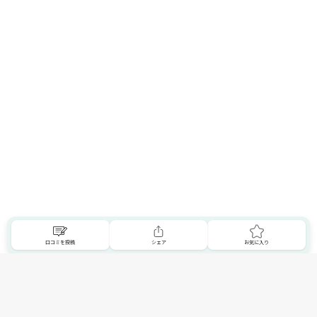
口コミを投稿
シェア
お気に入り
新しくお店を登録する
New shop register