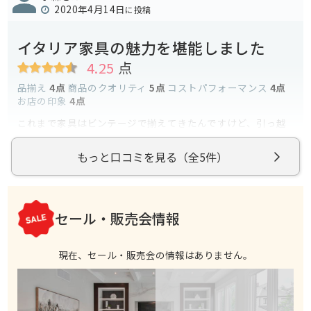
2020年4月14日
に投稿
イタリア家具の魅力を堪能しました
4.25
点
品揃え
4点
商品のクオリティ
5点
コストパフォーマンス
4点
お店の印象
4点
これまで家具はビンテージで揃えてきたんですけど、引っ越
しを機にモダンにまとめたいなと思い入店。
機能美がある、と言うんでしょうかね、こういう家具は。ス
（2019年2月19日に訪問）
もっと口コミを見る（全5件）
ッキリした見た目で、主張しすぎない美しさがあります。
続きを読む
悩んだ末、ブラックのダイニングテーブルを購入。本当に味
のあるブラックで、うちのフローリングとマッチしていま
す。
参考になった
0
拡張天板も付いてるなど、外見だけじゃない、実際に使いや
セール・販売会情報
すい家具で気に入っています。
現在、セール・販売会の情報はありません。