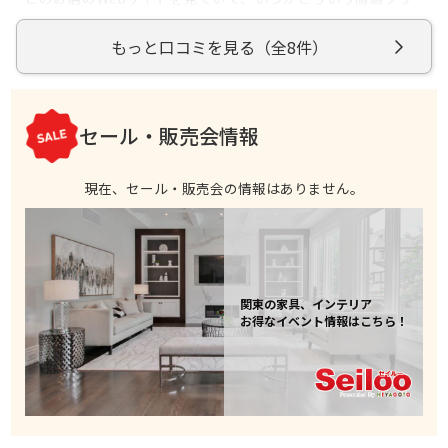
ァーを買えたらいいなと思っていました。そして、引っ越し
をすることになり、このお店で家具を購入すること決めまし
（2018年3月22日に訪問）
もっと口コミを見る（全8件）
た。店員さんと楽しく会話をしながら色んなソファーを紹介
続きを読む
してもらえました。私が興味を持ったソファーの説明を丁寧
にしてくれたので、接客態度は素晴らしかったです。近頃は
価格が安くてデザイン性のあるソファーが人気ですが、やっ
参考になった
0
ぱり高級ソファーは座り心地が全然違いますし、インテリア
セール・販売会情報
としても存在感が違います。購入して本当に良かったです。
現在、セール・販売会の情報はありません。
関東の家具、インテリア
お得なイベント情報はこちら！