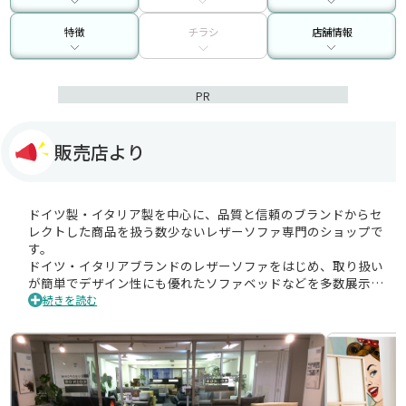
特徴
チラシ
店舗情報
PR
販売店より
ドイツ製・イタリア製を中心に、品質と信頼のブランドからセ
レクトした商品を扱う数少ないレザーソファ専門のショップで
す。
ドイツ・イタリアブランドのレザーソファをはじめ、取り扱い
が簡単でデザイン性にも優れたソファベッドなどを多数展示。
受注はもちろん店頭販売も行っています。厳選されたレザーソ
続きを読む
ファは、飽きのこないデザイン、高い品質と確かな信頼で、本
国のみならず世界各国で愛されています。
ソファに関することは専門スタッフがおりますので、お気軽に
ご相談ください。
【取り扱いメーカー・ブランド】