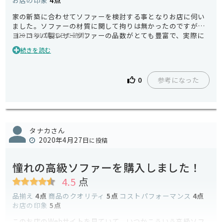
お店の印象
4点
家の新築に合わせてソファーを検討する事となりお店に伺い
ました。ソファーの材質に関して拘りは無かったのですが、
ヨーロッパ製レザーソファーの品数がとても豊富で、実際に
（2019年12月22日に訪問）
触れてみると、国産品とは違う質感に驚き、絶対にレザーが
続きを読む
欲しいと感じてしまいました。予算的に余裕はないのです
が、ダメもとで最初に高級ソファーを検討してみて、最終的
にダメだったら量販店のソファーに落ち着くつもりでした
参考になった
0
が、レザーソファー購入の為に予算捻出中です。
タナカさん
2020年4月27日
に投稿
憧れの高級ソファーを購入しました！
4.5
点
品揃え
4点
商品のクオリティ
5点
コストパフォーマンス
4点
お店の印象
5点
このお店のWebサイトを見ていて、いつかこういう高級ソフ