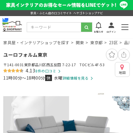
家具・ふとん店の口コミサイト ヘヤゴトショップナビ
お知らせ
ログイン
家具屋・インテリアショップを探す
関東
東京都
23区
品川
ユーロフォルム東京
〒141-0031東京都品川区西五反田 7-22-17 TOCビル4F-53
4.13
8件の口コミ
地図
11時00分～18時00分
休
水曜
詳細情報を見る