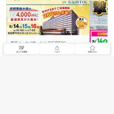
家具メッセバザール in 五反田TOC
口コミを投稿
シェア
お気に入り
家具は村内 最大80%
ティバーゲン in 東京ドームシティ プリ
ール
詳細はこちら
トップへ
東京都の家具屋・インテリアショップ一覧を見る