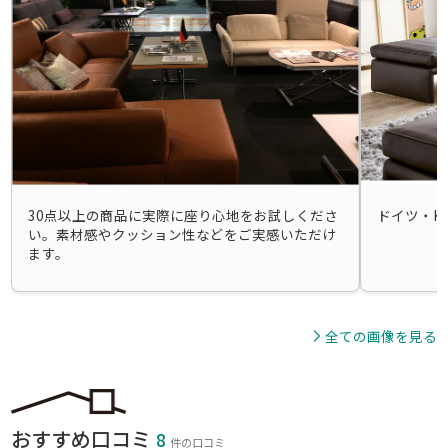
ドイツ・KOINOR
イタリア・nikoline・CALIA ・OZZIO
30点以上の商品に実際に座り心地をお試しくださ
ドイツ・KO
い。素材感やクッション性などをご実感いただけ
ます。
全ての画像を見る
おすすめ口コミ
8
件の口コミ