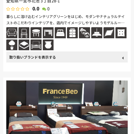
愛知県一宮市花池 3丁目28-1
0.0
0
暮らしに溶け込むインテリアグリーンをはじめ、モダンやナチュラルテイ
ストのこだわりインテリアを、店内でイメージしやすいようモデルルーム
のような空間に。 インテリアのトータルコーディネートを提案致します...
続きを読む
取り扱い
France Bed
関家具
Sealy
日本ベッド
ブランド
ナガノインテリア
綾野製作所
ドリームベッド
Serta
サンゲツ
Pamouna
PARAMOUNT BED
高野木工
大雪木工
杉工場