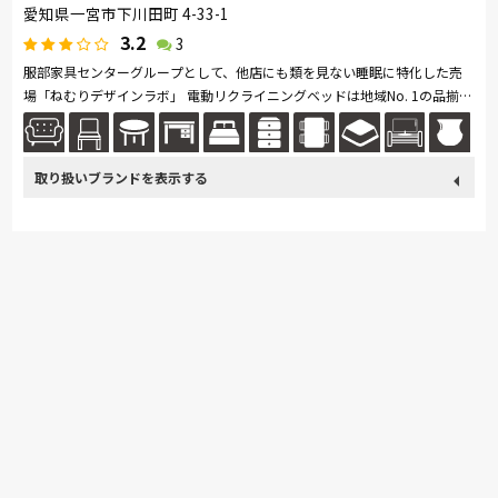
愛知県一宮市下川田町 4-33-1
3.2
3
服部家具センターグループとして、他店にも類を見ない睡眠に特化した売
場「ねむりデザインラボ」 電動リクライニングベッドは地域No. 1の品揃
え。 アウトレット品から国内外の有名ブランドの商品が体感頂けます。...
続きを読む
取り扱い
France Bed
関家具
Sealy
浜本工芸
冨士ファニチア
ブランド
綾野製作所
コイズミ
PARAMOUNT BED
イバタインテリア
MARUICHI