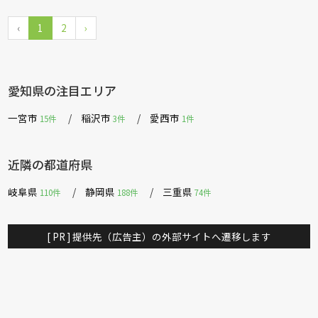
‹
1
2
›
愛知県の注目エリア
一宮市
稲沢市
愛西市
15件
3件
1件
近隣の都道府県
岐阜県
静岡県
三重県
110件
188件
74件
[ PR ] 提供先（広告主）の外部サイトへ遷移します