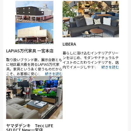
LIBERA
LAPIAS万代家具 一宮本店
暮らしに溶け込むインテリアグリー
ンをはじめ、モダンやナチュラルテ
取り扱いブランド数、展示台数とも
イストのこだわりインテリアを、店
に地区最大級を誇るLAPIAS万代家
内でイメージしやすいようモデルル
具。家具という永く使うものだから
ームのような空間に。 インテリア
こそ、お客様に安心して頂けるよう
のトータルコーディネートを提案致
に専門のスタッフが親切丁寧にご案
します。 どうぞお気軽にお越しく
内致します！ 専門の資格を持った
ださい。
スタッフも多数在籍！お家の中のト
ータルコーディネートはぜひ
LAPIAS万代家具にお任せくださ
い！
ヤマダデンキ Tecc LIFE
SELECT New一宮店