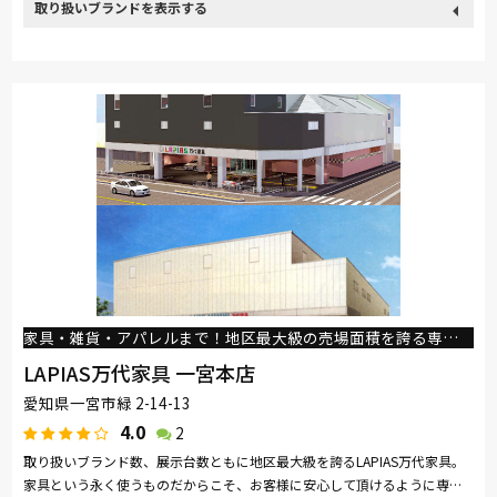
取り扱い
カリモク家具
France Bed
nishikawa(西川)
Sealy
ブランド
SIMMONS
浜本工芸
小島工芸
ドリームベッド
Serta
Stressless
HTLワタリジャパン
コイズミ
Pamouna
Calligaris
PARAMOUNT BED
イバタインテリア
家具・雑貨・アパレルまで！地区最大級の売場面積を誇る専門店！
LAPIAS万代家具 一宮本店
愛知県一宮市緑 2-14-13
4.0
2
取り扱いブランド数、展示台数ともに地区最大級を誇るLAPIAS万代家具。
家具という永く使うものだからこそ、お客様に安心して頂けるように専門