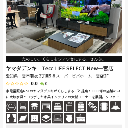
たのしい。くらしをシアワセにする、ぜんぶ。
ヤマダデンキ Tecc LIFE SELECT New一宮店
愛知県一宮市羽衣 2丁目5-8 スーパービバホーム一宮店2F
0.0
0
家電量販店No1のヤマダデンキがくらしまるごと提案！3000坪の店舗の中
に大塚家具とコラボした家具インテリアの大型コーナーを展開。ソファ・
ベッド・ダイニングなど地域最大級の品揃え。リーズナブルなお手頃価格
の...続きを読む