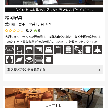
永く使える家具をお探しなら当店にお任せください
松岡家具
愛知県一宮市三ツ井1丁目 9-21
0.0
0
大通りから一歩入った展示場は、飛騨高山や九州大川など全国の産地をは
じめとした上質な家具を”安心価格”にこだわり、社長自らセレクトした家
具を展示しております。国産家具が多いため少々はお時間をいただく場合
が...続きを読む
取り扱い
カリモク家具
France Bed
飛騨の家具
ドリームベッド
ブランド
Serta
HTLワタリジャパン
マルニ木工
PARAMOUNT BED
イバタインテリア
高野木工
大雪木工
MARUICHI