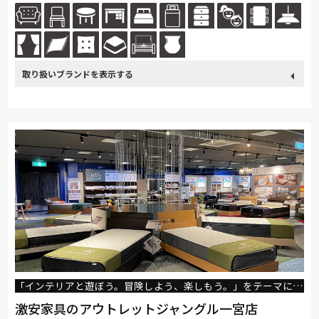
のスタッフが親切丁寧にご案内致します！ 専門の資格を持ったスタッフ
も...続きを読む
取り扱い
カリモク家具
France Bed
関家具
飛騨の家具
Sealy
ブランド
SIMMONS
日本ベッド
綾野製作所
ドリームベッド
Serta
TEMPUR
Stressless
HTLワタリジャパン
サンゲツ
PARAMOUNT BED
イバタインテリア
シラカワ
MARUICHI
「インテリアと遊ぼう。冒険しよう、楽しもう。」をテーマに宝探しのワクワクを…
激安家具のアウトレットジャングル一宮店