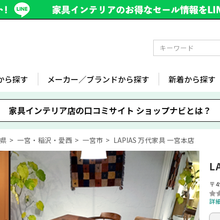
から探す
メーカー／ブランドから探す
新着から探す
家具インテリア店の口コミサイト
ショップナビとは？
知県
一宮・稲沢・愛西
一宮市
LAPIAS 万代家具 一宮本店
L
〒4
詳