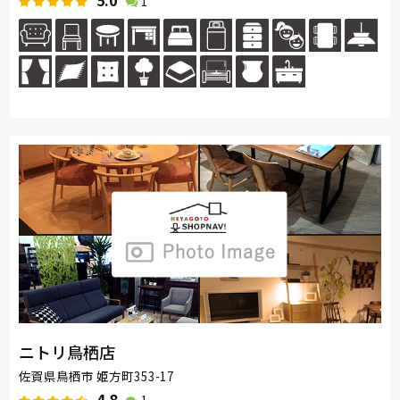
5.0
1
ニトリ鳥栖店
佐賀県鳥栖市 姫方町353-17
4.8