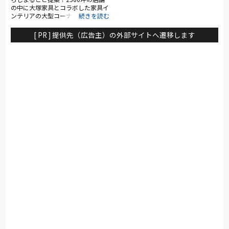
の中に大塚家具とコラボした家具イ
ンテリアの大型コーナー（約800
坪）を展開。ソファ・ベッド・ダイ
ニングなど地域最大級の品揃え。
[ PR ] 提供先（広告主）の外部サイトへ遷移します
「体感・体験」をコンセプトに、リ
ーズナブルなお買い得品からカリモ
ク、フランスベッド、シモンズ、ポ
ルトローナ・フラウなど国内外の有
名ブランドも多数展示。特に電動リ
クライニングソファや電動ベッドは
地域最大級の充実のラインナップ。
大塚家具のスタッフやインテリアコ
ーディネーター・スリープアドバイ
ザーなど専門性のあるスタッフが在
籍し、お客様に寄り添った納得の接
客・サービスでご来店をお待ち致し
ております。