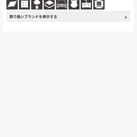
取り扱い
カリモク家具
France Bed
関家具
飛騨の家具
ブランド
SIMMONS
浜本工芸
ナガノインテリア
PARAMOUNT BED