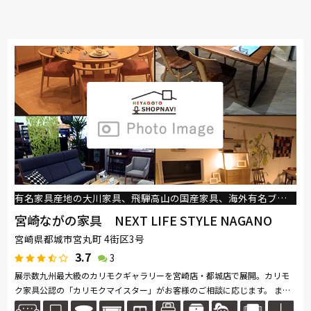
有名家具産地の大川家具、飛騨高山の国産家具、海外有名ブランド家具を取り揃え。
宮崎ながの家具 NEXT LIFE STYLE NAGANO
宮崎県都城市宮丸町 4街区3号
3.7
3
展示数九州最大級のカリモクギャラリーを宮崎店・都城店で展開。カリモ
ク家具公認の「カリモクマイスター」がお客様のご相談に応じます。 また
宮崎店では、別館+NEXTを展開。カリガリスギャラリー、ケルヴィンジョ...