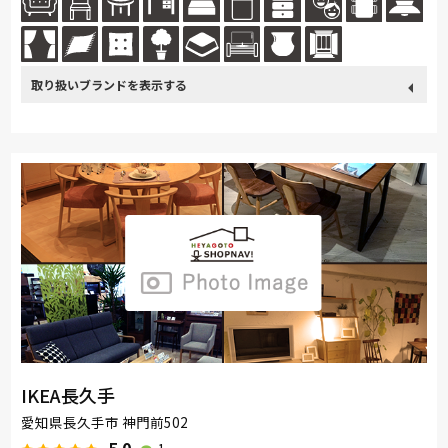
続きを読む
取り扱い
カリモク家具
France Bed
関家具
飛騨の家具
Sealy
ブランド
浜本工芸
日本ベッド
冨士ファニチア
ナガノインテリア
綾野製作所
ドリームベッド
Serta
TEMPUR
Stressless
HTLワタリジャパン
MASTERWAL
マルニ木工
ligne-roset
Calligaris
PARAMOUNT BED
IKEA長久手
愛知県長久手市 神門前502