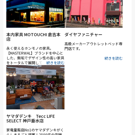
本内家具 MOTOUCHI 倉吉本
ダイヤファニチャー
店
高級メーカーアウトレットベッド専
永く使えるホンモノの家具。
門店です。
【MASTERWAL】ブランドを中心と
した、無垢でデザイン性の高い家具
をトータルで展開しております。
ヤマダデンキ Tecc LIFE
SELECT 神戸垂水店
家電量販店No1のヤマダデンキがく
らしまるごと提案！2500坪の店舗