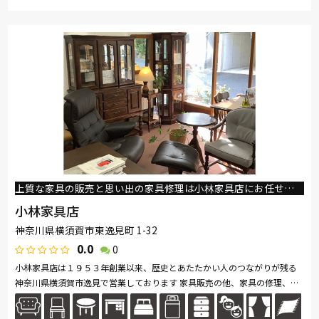
取り扱い
Sealy
浜本工芸
冨士ファニチア
綾野製作所
コイズミ
ブランド
アサヒ
イバタインテリア
上質な家具の販売と思い出の家具修理は小林家具店にお任せください
小林家具店
神奈川県横須賀市東逸見町 1-32
0.0
0
小林家具店は１９５３年創業以来、歴史とあたたかい人のつながりが残る
神奈川県横須賀市逸見で営業しております 家具販売の他、家具の修理、再
生にも力を入れております 壊れてしまったけれど、どうしても捨てられ...
続きを読む