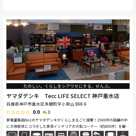
たのしい。くらしをシアワセにする、ぜんぶ。
ヤマダデンキ Tecc LIFE SELECT 神戸垂水店
兵庫県神戸市垂水区多聞町字小束山 868-6
0.0
0
家電量販店No1のヤマダデンキがくらしまるごと提案！2500坪の店舗の中
に大塚家具とコラボした家具インテリアの大型コーナー（約800坪）を展
開。ソファ・ベッド・ダイニングなど地域最大級の品揃え。「体感・体