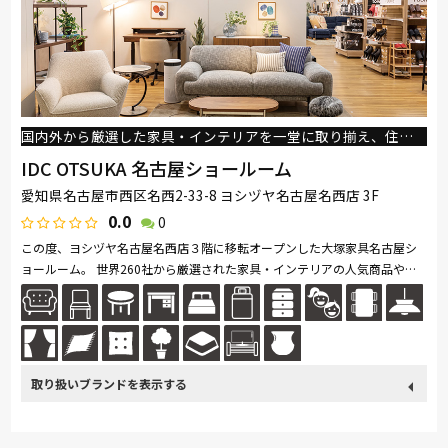
PARAMOUNT BED
イバタインテリア
EARLY-TIMES/アーリー・タイムス アルファ
大雪木工
シラカワ
飛騨産業
国内外から厳選した家具・インテリアを⼀堂に取り揃え、住まいやライフスタイルの変化に合わせた、快適で心地よい住まいづくりをトータルにサポートいたします。
IDC OTSUKA 名古屋ショールーム
愛知県名古屋市西区名西2-33-8 ヨシヅヤ名古屋名西店 3F
0.0
0
この度、ヨシヅヤ名古屋名西店３階に移転オープンした大塚家具名古屋シ
ョールーム。 世界260社から厳選された家具・インテリアの人気商品やト
レンドアイテムなど、海外・国内の有名ブランドをはじめ、大塚家具限定...
続きを読む
取り扱い
カリモク家具
France Bed
関家具
ASLEEP
ブランド