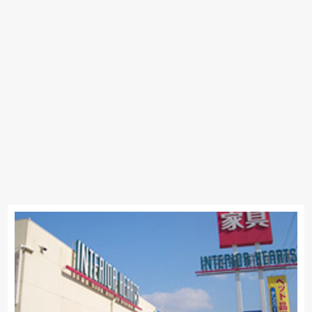
ligne-roset
Calligaris
PARAMOUNT BED
高野木工
MARUICHI