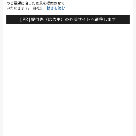
のご要望に沿った家具を提案させて
いただきます。 自社生産のほぼ全
ての製品はセミオーダーが可能とな
ります。 特注家具も設計担当を交
[ PR ] 提供先（広告主）の外部サイトへ遷移します
えてご提案させていただきます。
どのようなご要望でも是非ともお聞
かせください。 新型コロナウイル
ス感染防止策として、前日までに来
場予約を頂いたお客様のみご案内さ
せていただきます。 来場予約は弊
社HP、お電話、セイルーイベント
ページより承ります。 お手数お掛
けいたしますが何卒ご理解賜ります
ようお願い致します。