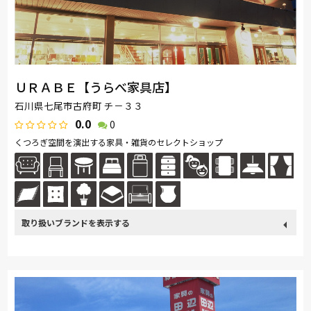
ＵＲＡＢＥ【うらべ家具店】
石川県七尾市古府町 チ－３３
0.0
0
くつろぎ空間を演出する家具・雑貨のセレクトショップ
取り扱い
カリモク家具
France Bed
関家具
ASLEEP
飛騨の家具
ブランド
ナガノインテリア
綾野製作所
ドリームベッド
Serta
HTLワタリジャパン
サンゲツ