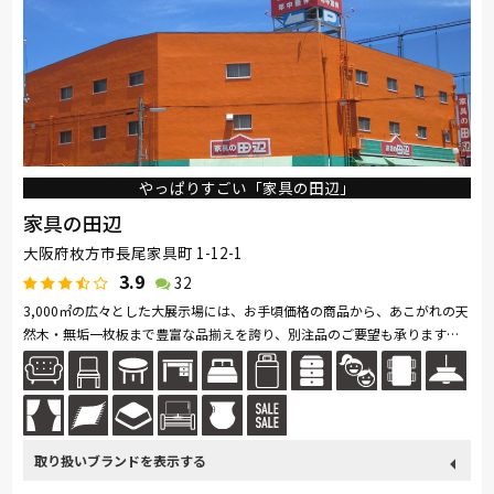
やっぱりすごい「家具の田辺」
家具の田辺
大阪府枚方市長尾家具町 1-12-1
3.9
32
3,000㎡の広々とした大展示場には、お手頃価格の商品から、あこがれの天
然木・無垢一枚板まで豊富な品揃えを誇り、別注品のご要望も承ります。
駐車場も完備しており、家具に精通したスタッフが、皆様のご来店をお...続
きを読む