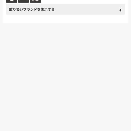
取り扱い
ドリームベッド
Serta
PARAMOUNT BED
大雪木工
ブランド