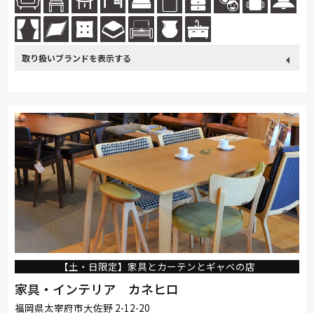
験」を...続きを読む
取り扱い
カリモク家具
France Bed
nishikawa(西川)
Sealy
ブランド
SIMMONS
浜本工芸
小島工芸
綾野製作所
ドリームベッド
Serta
Stressless
HTLワタリジャパン
コイズミ
Pamouna
Calligaris
PARAMOUNT BED
イバタインテリア
【土・日限定】家具とカーテンとギャベの店
家具・インテリア カネヒロ
福岡県太宰府市大佐野 2-12-20