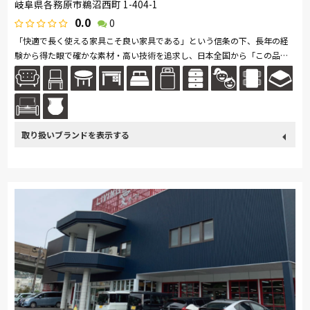
岐阜県各務原市鵜沼西町 1-404-1
0.0
0
「快適で長く使える家具こそ良い家具である」という信条の下、長年の経
験から得た眼で確かな素材・高い技術を追求し、日本全国から「この品
は」と思える職人のこだわり家具を取り揃えております。無垢材を活かし
た天...続きを読む
取り扱い
カリモク家具
France Bed
飛騨の家具
冨士ファニチア
ブランド
ナガノインテリア
ドリームベッド
Serta
イバタインテリア
シラカワ