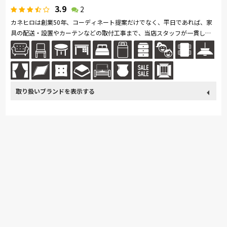
3.9
2
カネヒロは創業50年、コーディネート提案だけでなく、平日であれば、家
具の配送・設置やカーテンなどの取付工事まで、当店スタッフが一貫して
行います。 そのため、実際に家具やカーテンなどを設置したときの状況
を...続きを読む
取り扱い
カリモク家具
France Bed
関家具
飛騨の家具
ブランド
SIMMONS
浜本工芸
日本ベッド
冨士ファニチア
ナガノインテリア
綾野製作所
HTLワタリジャパン
サンゲツ
マルニ木工
高野木工
EARLY-TIMES/アーリー・タイムス アルファ
大雪木工
旭川の家具
シラカワ