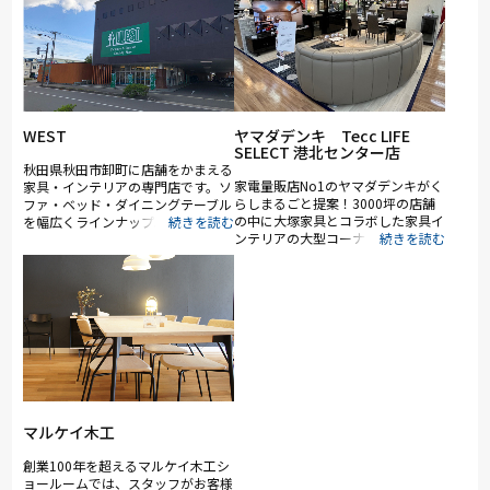
WEST
ヤマダデンキ Tecc LIFE
SELECT 港北センター店
秋田県秋田市卸町に店舗をかまえる
家電量販店No1のヤマダデンキがく
家具・インテリアの専門店です。ソ
らしまるごと提案！3000坪の店舗
ファ・ベッド・ダイニングテーブル
の中に大塚家具とコラボした家具イ
を幅広くラインナップ。カリモクや
ンテリアの大型コーナーを展開。ソ
シモンズなどの一流メーカー品から
ファ・ベッド・ダイニングなど地域
お買い得商品まで幅広くとりそろえ
最大級の品揃え。リーズナブルなお
ております。秋田県唯一のカリモク
手頃価格の物からカリモク、浜本工
ギャラリー に認定されておりま
芸、シモンズ、ポルトローナ・フラ
す。
ウなど国内外の有名ブランドも多数
展示。特に電動リクライニングソフ
ァや電動ベッドは地域最大級の充実
のラインナップ。大塚家具のスタッ
フやインテリアコーディネーター・
スリープアドバイザーなど専門性の
あるスタッフが在籍し、お客様に寄
マルケイ木工
り添った納得の接客でお待ち致して
おります。
創業100年を超えるマルケイ木工シ
ョールームでは、スタッフがお客様