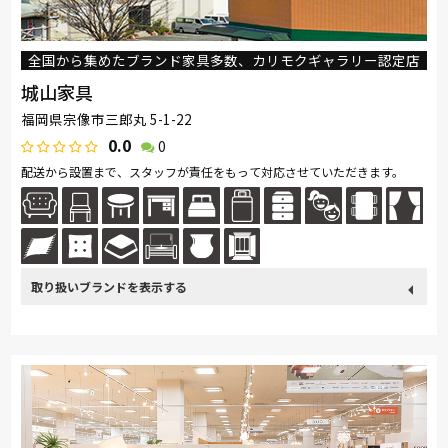
全国から集めたブランド家具多数、カリモクギャラリー認定店
城山家具
福岡県宗像市三郎丸 5-1-22
0.0
0
配送から設置まで、スタッフが責任をもって対応させていただきます。
取り扱い
カリモク家具
France Bed
関家具
飛騨の家具
Sealy
ブランド
SIMMONS
浜本工芸
冨士ファニチア
ナガノインテリア
綾野製作所
ドリームベッド
Serta
TEMPUR
Stressless
サンゲツ
コイズミ
マルニ木工
ligne-roset