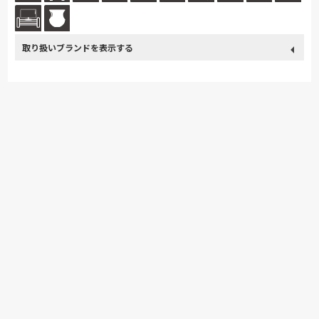
取り扱い
カリモク家具
France Bed
飛騨の家具
浜本工芸
ブランド
日本ベッド
Stressless