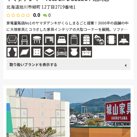
北海道旭川市緑町 12丁目2719番地1
0.0
0
家電量販店No1のヤマダデンキがくらしまるごと提案！3000坪の店舗の中
に大塚家具とコラボした家具インテリアの大型コーナーを展開。ソファ・
ベッド・ダイニングなど地域最大級の品揃え。リーズナブルなお手頃価格
の...続きを読む
取り扱い
カリモク家具
France Bed
nishikawa(西川)
Sealy
ブランド
SIMMONS
浜本工芸
小島工芸
綾野製作所
ドリームベッド
Serta
Stressless
HTLワタリジャパン
コイズミ
Pamouna
PARAMOUNT BED
イバタインテリア