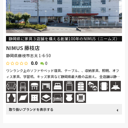
静岡県に家具３店舗を構える創業100年のNIMUS（ニームズ）
NIMUS 藤枝店
静岡県藤枝市志太 1-6-50
0.0
0
ワンランク上のソファやベッド寝具、テーブル、、収納家具、照明、オフ
ィス家具、学習机、キッズ家具など静岡県最大級の品揃え。 全店舗は静岡
県藤枝市にあるインテリアショップ NIMUS（ニームズ）藤枝店、静岡県
掛...続きを読む
取り扱い
カリモク家具
France Bed
関家具
nishikawa(西川)
ブランド