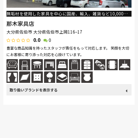
無垢材を使用した家具を中心に国産、輸入、雑貨など10,000以上のアイテムを取り揃えています。
那木家具店
大分県佐伯市 大分県佐伯市上岡116–17
0.0
0
豊富な商品知識を持ったスタッフが責任をもって対応します。 笑顔を大切
にお客様に寄り添った対応を心掛けています。
取り扱い
カリモク家具
France Bed
関家具
飛騨の家具
Sealy
ブランド
SIMMONS
浜本工芸
日本ベッド
冨士ファニチア
ナガノインテリア
綾野製作所
ドリームベッド
Serta
Stressless
HTLワタリジャパン
サンゲツ
マルニ木工