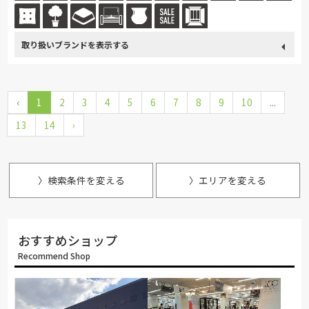
取り扱い
カリモク家具
France Bed
飛騨の家具
綾野製作所
ブランド
‹
1
2
サンゲツ
3
4
イバタインテリア
5
6
7
大雪木工
8
旭川の家具
9
10
...
13
14
›
シラカワ
MARUICHI
〉検索条件を変える
〉エリアを変える
おすすめショップ
Recommend Shop