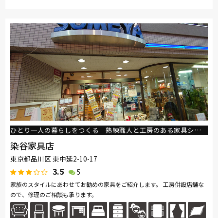
取り扱い
France Bed
Sealy
浜本工芸
日本ベッド
ブランド
ナガノインテリア
綾野製作所
HTLワタリジャパン
PARAMOUNT BED
イバタインテリア
EARLY-TIMES/アーリー・タイムス アルファ
大雪木工
ひとり一人の暮らしをつくる 熟練職人と工房のある家具ショップ
染谷家具店
東京都品川区 東中延2-10-17
3.5
5
家族のスタイルにあわせてお勧めの家具をご紹介します。 工房併設店舗な
ので、修理のご相談も承ります。