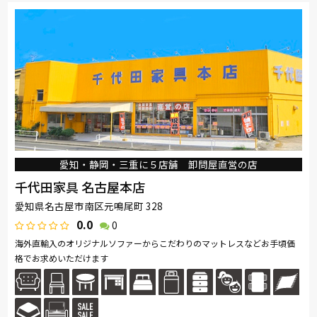
飛騨の家具
Sealy
SIMMONS
日本ベッド
東京ベッド
ナガノインテリア
綾野製作所
ドリームベッド
Serta
TEMPUR
Stressless
マルニ木工
ligne-roset
Calligaris
PARAMOUNT BED
イバタインテリア
高野木工
シラカワ
MARUICHI
hülsta
愛知・静岡・三重に５店舗 卸問屋直営の店
千代田家具 名古屋本店
愛知県名古屋市南区元鳴尾町 328
0.0
0
海外直輸入のオリジナルソファーからこだわりのマットレスなどお手頃価
格でお求めいただけます