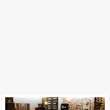
nishikawa(西川)
飛騨の家具
Sealy
SIMMONS
浜本工芸
日本ベッド
東京ベッド
冨士ファニチア
ナガノインテリア
小島工芸
綾野製作所
ドリームベッド
Serta
TEMPUR
Stressless
HTLワタリジャパン
サンゲツ
MASTERWAL
コイズミ
Pamouna
ligne-roset
Calligaris
PARAMOUNT BED
イバタインテリア
高野木工
ロマンス小杉
シラカワ
MARUICHI
hülsta
飛騨産業
日進木工