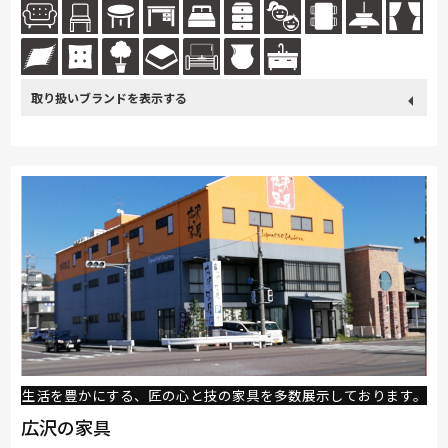
が多くインテリアコーディネーターも在籍しており、新築やリフォーム等
で...続きを読む
取り扱い
カリモク家具
France Bed
関家具
nishikawa(西川)
ブランド
飛騨の家具
SIMMONS
浜本工芸
冨士ファニチア
ナガノインテリア
綾野製作所
ドリームベッド
Serta
HTLワタリジャパン
サンゲツ
マルニ木工
Pamouna
ligne-roset
PARAMOUNT BED
高野木工
MARUICHI
杉工場
飛騨産業
生活を豊かにする、匠の心と技の家具を多数展示しております。
広沢の家具