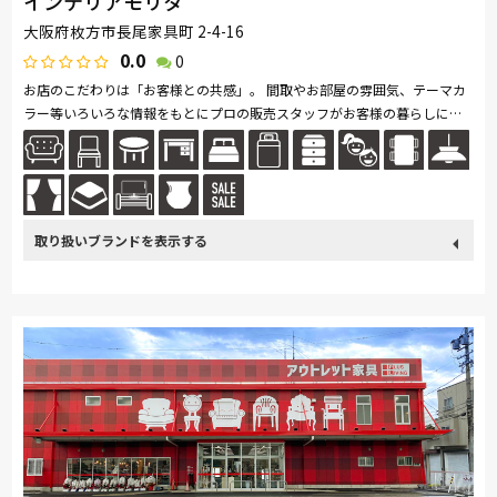
インテリアモリタ
大阪府枚方市長尾家具町 2-4-16
0.0
0
お店のこだわりは「お客様との共感」。 間取やお部屋の雰囲気、テーマカ
ラー等いろいろな情報をもとにプロの販売スタッフがお客様の暮らしにピ
ッタリの家具を一緒にお探しします。
取り扱い
カリモク家具
France Bed
関家具
SIMMONS
浜本工芸
ブランド
冨士ファニチア
ナガノインテリア
綾野製作所
ドリームベッド
Serta
Stressless
HTLワタリジャパン
MASTERWAL
コイズミ
マルニ木工
Pamouna
Calligaris
PARAMOUNT BED
イバタインテリア
シラカワ
MARUICHI
hülsta