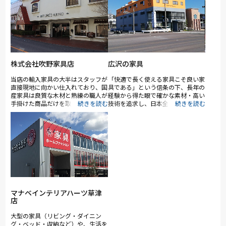
株式会社吹野家具店
広沢の家具
当店の輸入家具の大半はスタッフが
「快適で長く使える家具こそ良い家
直接現地に向かい仕入れており、国
具である」という信条の下、長年の
産家具は良質な木材と熟練の職人が
経験から得た眼で確かな素材・高い
手掛けた商品だけを取り扱っていま
技術を追求し、日本全国から「この
す。
品は」と思える職人のこだわり家具
を取り揃えております。無垢材を活
かした天然木家具をはじめ、ベッド
やソファーなどの国産家具、民芸家
具や掛軸など豊富に揃い、地元各務
原市はもちろん、県外の方も多く訪
れています。 スタッフ一同 皆様
のご来店心よりお待ち致しておりま
す。
マナベインテリアハーツ草津
店
大型の家具（リビング・ダイニン
グ・ベッド・収納など）や、生活を