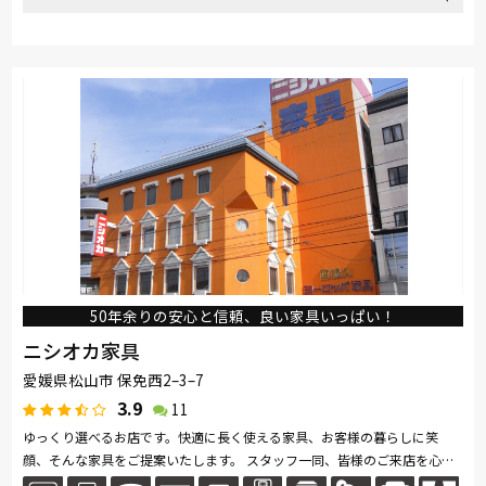
取り扱い
France Bed
関家具
綾野製作所
HTLワタリジャパン
ブランド
サンゲツ
50年余りの安心と信頼、良い家具いっぱい！
ニシオカ家具
愛媛県松山市 保免西2–3–7
3.9
11
ゆっくり選べるお店です。快適に長く使える家具、お客様の暮らしに笑
顔、そんな家具をご提案いたします。 スタッフ一同、皆様のご来店を心よ
りお待ち致しております。