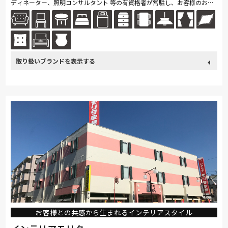
ディネーター、照明コンサルタント 等の有資格者が常駐し、お客様のお買
い物、ご相談に心を込めてご対応・お手伝い、させていただきます。 ★...
続きを読む
取り扱い
カリモク家具
France Bed
関家具
ASLEEP
飛騨の家具
ブランド
SIMMONS
日本ベッド
東京ベッド
ドリームベッド
サンゲツ
マルニ木工
arflex
PARAMOUNT BED
高野木工
Daniel
お客様との共感から生まれるインテリアスタイル