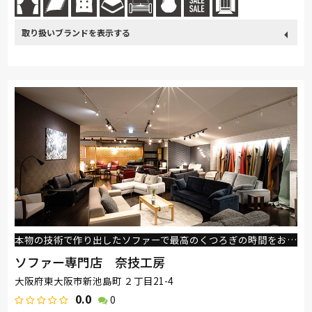
取り扱い
カリモク家具
France Bed
関家具
飛騨の家具
ブランド
SIMMONS
ナガノインテリア
綾野製作所
ドリームベッド
Serta
HTLワタリジャパン
PARAMOUNT BED
イバタインテリア
杉工場
本物の技術で作り出したソファーで最高のくつろぎの時間をお届けします。
ソファー専門店 奈技工房
大阪府東大阪市新池島町 ２丁目21-4
0.0
0