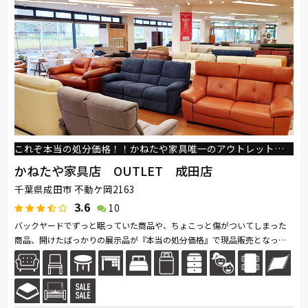
ドリームベッド
Serta
Stressless
HTLワタリジャパン
コイズミ
Pamouna
Calligaris
PARAMOUNT BED
イバタインテリア
これぞ本当の処分価格！！かねたや家具唯一のアウトレット店です！！！
かねたや家具店 OUTLET 成田店
千葉県成田市 不動ケ岡2163
3.6
10
バックヤードでずっと眠っていた商品や、ちょこっと傷がついてしまった
商品、開けたばっかりの展示品が『本当の処分価格』で現品販売となって
おります。思わず「え？本当に？」と言いたくなるような価格になってお
り...続きを読む