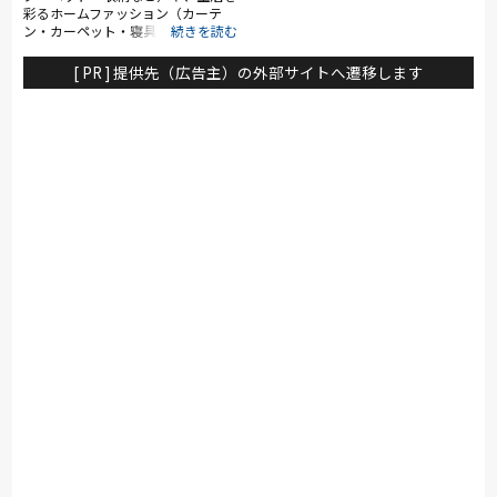
彩るホームファッション（カーテ
ン・カーペット・寝具・キッチン雑
貨など）を数多く取り揃えていま
す。
[ PR ] 提供先（広告主）の外部サイトへ遷移します