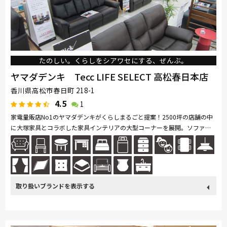
たのしい。くらしをシアワセにする、ぜんぶ。
ヤマダデンキ Tecc LIFE SELECT 高松春日本店
香川県高松市春日町 218-1
4.5
1
家電量販店No1のヤマダデンキがくらしまるごと提案！2500坪の店舗の中
に大塚家具とコラボした家具インテリアの大型コーナーを展開。ソファ・
ベッド・ダイニングなど地域最大級の品揃え。リーズナブルなお手頃価格
の...続きを読む
取り扱い
カリモク家具
France Bed
nishikawa(西川)
Sealy
ブランド
SIMMONS
浜本工芸
小島工芸
綾野製作所