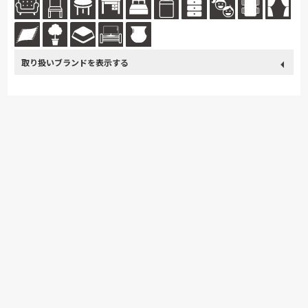
取り扱い
France Bed
関家具
浜本工芸
冨士ファニチア
ブランド
ナガノインテリア
ドリームベッド
HTLワタリジャパン
PARAMOUNT BED
イバタインテリア
高野木工
MARUICHI