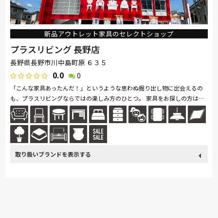
新品アウトレット家具のセレクトショップ
プラスリビング 長野店
長野県長野市川中島町原 ６３５
0.0
0
「こんな家具あったんだ！」というような思わぬ掘り出し物に出会えるの
も、プラスリビングならではの楽しみ方のひとつ。 家具をお探しの方は是
非、プラスリビングでもインテリアをご覧ください！ また、価格...続きを
読む
取り扱い
France Bed
関家具
Sealy
ドリームベッド
Pamouna
ブランド