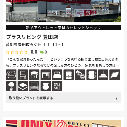
新品アウトレット家具のセレクトショップ
プラスリビング 豊田店
愛知県豊田市五ケ丘 １丁目１−１
0.0
0
「こんな家具あったんだ！」というような思わぬ掘り出し物に出会えるの
も、プラスリビングならではの楽しみ方のひとつ。 家具をお探しの方は是
非、プラスリビングでもインテリアをご覧ください！ また、価格...続きを
読む
取り扱い
France Bed
関家具
Sealy
ドリームベッド
Pamouna
ブランド