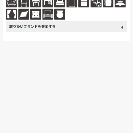
続きを読む
取り扱い
SIMMONS
冨士ファニチア
ナガノインテリア
綾野製作所
ブランド
ドリームベッド
Serta
Stressless
MASTERWAL
高野木工