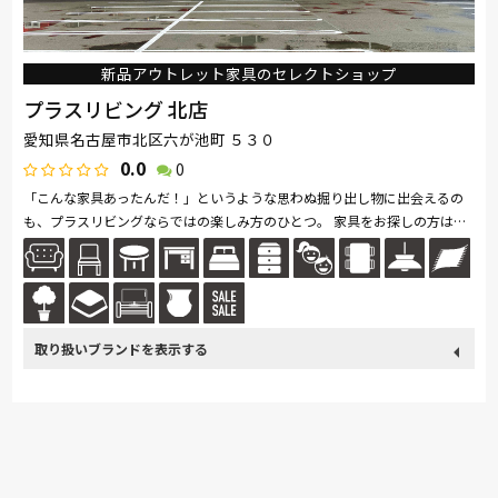
新品アウトレット家具のセレクトショップ
プラスリビング 北店
愛知県名古屋市北区六が池町 ５３０
0.0
0
「こんな家具あったんだ！」というような思わぬ掘り出し物に出会えるの
も、プラスリビングならではの楽しみ方のひとつ。 家具をお探しの方は是
非、プラスリビングでもインテリアをご覧ください！ また、価格...続きを
読む
取り扱い
France Bed
関家具
Sealy
ドリームベッド
Pamouna
ブランド