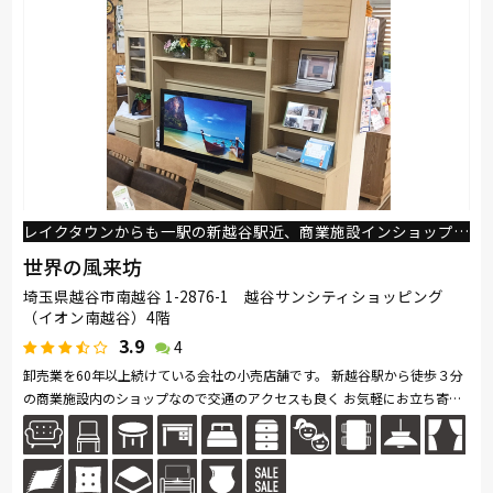
綾野製作所
ドリームベッド
Serta
TEMPUR
HTLワタリジャパン
サンゲツ
マルニ木工
PARAMOUNT BED
イバタインテリア
高野木工
レイクタウンからも一駅の新越谷駅近、商業施設インショップ。既製品の他にオーダー家具も同時に見れます。
世界の風来坊
埼玉県越谷市南越谷 1-2876-1 越谷サンシティショッピング
（イオン南越谷）4階
3.9
4
卸売業を60年以上続けている会社の小売店舗です。 新越谷駅から徒歩３分
の商業施設内のショップなので交通のアクセスも良く お気軽にお立ち寄り
頂けます。 展示商品以外にもカタログ等で豊富な商品の中からお取り...続
きを読む