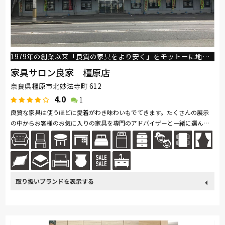
1979年の創業以来「良質の家具をより安く」をモットーに地域のお客様に愛されています
家具サロン良家 橿原店
奈良県橿原市北妙法寺町 612
4.0
1
良質な家具は使うほどに愛着がわき味わいもでてきます。たくさんの展示
の中からお客様のお気に入りの家具を専門のアドバイザーと一緒に選んで
ください 材質・デザイン・色・サイズなど、お客様のご要望をお聞き
し、...続きを読む
取り扱い
カリモク家具
France Bed
関家具
飛騨の家具
Sealy
ブランド
SIMMONS
浜本工芸
冨士ファニチア
ナガノインテリア