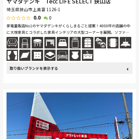
ヤマダデンキ Tecc LIFE SELECT 狭山店
埼玉県狭山市上奥富 1126-1
0.0
0
家電量販店No1のヤマダデンキがくらしまるごと提案！4000坪の店舗の中
に大塚家具とコラボした家具インテリアの大型コーナーを展開。ソファ・
ベッド・ダイニングなど地域最大級の品揃え。リーズナブルなお手頃価格
の...続きを読む
取り扱い
カリモク家具
France Bed
nishikawa(西川)
Sealy
ブランド
SIMMONS
浜本工芸
小島工芸
綾野製作所
ドリームベッド
Serta
Stressless
HTLワタリジャパン
MASTERWAL
コイズミ
Pamouna
Calligaris
PARAMOUNT BED
イバタインテリア