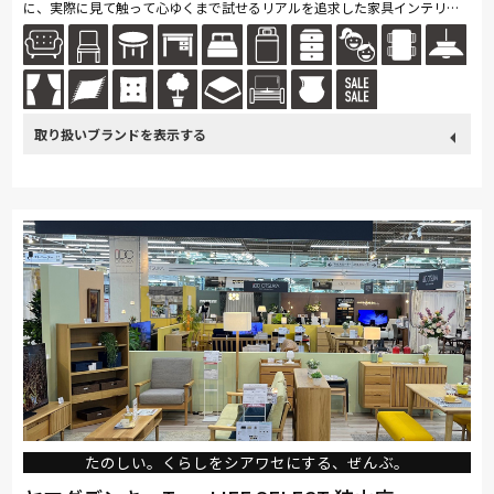
に、実際に見て触って心ゆくまで試せるリアルを追求した家具インテリア
専門店です！ また家具インテリアに精通した『インテリアアドバイザー』
が...続きを読む
取り扱い
France Bed
飛騨の家具
浜本工芸
東京ベッド
ブランド
冨士ファニチア
小島工芸
綾野製作所
Stressless
HTLワタリジャパン
サンゲツ
PARAMOUNT BED
イバタインテリア
高野木工
ロマンス小杉
大雪木工
旭川の家具
シラカワ
飛騨産業
たのしい。くらしをシアワセにする、ぜんぶ。