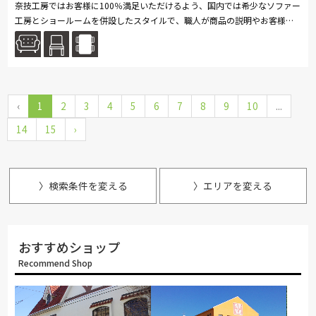
奈技工房ではお客様に100％満足いただけるよう、国内では希少なソファー
工房とショールームを併設したスタイルで、職人が商品の説明やお客様の
ご要望をお伺いするため、自社ショールームでの展示販売を行っておりま...
続きを読む
‹
1
2
3
4
5
6
7
8
9
10
...
14
15
›
〉検索条件を変える
〉エリアを変える
おすすめショップ
Recommend Shop