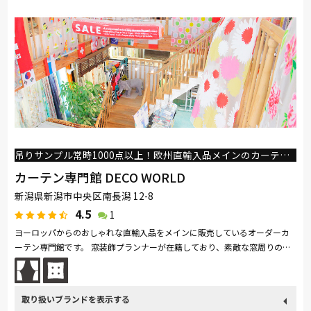
吊りサンプル常時1000点以上！欧州直輸入品メインのカーテン専門館
カーテン専門館 DECO WORLD
新潟県新潟市中央区南長潟 12-8
4.5
1
ヨーロッパからのおしゃれな直輸入品をメインに販売しているオーダーカ
ーテン専門館です。 窓装飾プランナーが在籍しており、素敵な窓周りのご
提案をさせて頂きます。 また、縫製加工は自社工場で一点一点丁寧に仕...
続きを読む