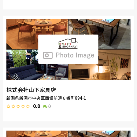
取り扱い
その他
カリモク家具
France Bed
SIMMONS
ブランド
株式会社山下家具店
新潟県新潟市中央区西堀前通６番町894-1
0.0
0