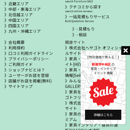
search Furniture SALE
近畿エリア
クチコミから探す
中部・東海エリア
search online reviews
北信越エリア
一括見積もりサービス
中国エリア
Bulk Quotation Service
四国エリア
- 見積もり
九州・沖縄エリア
- 相談
会社概要
関連サイト
利用規約
株式会社ヘヤゴト オフィシャ
口コミ利用ガイドライン
ルサイト
【特別価格で買える！】
プライバシーポリシー
家具・寝具の総合ポータルサ
ご利用ガイド
イト|HEYAGOTO
新潟市中央区
の
家具・インテリア
ショップナビとは？
家具・寝具のセールイベント
イベント情報
ユーザーがお店を登録
情報|Seiloo
店舗がお店を掲載(無料)
みんなのお部屋自慢|MY !
サイトマップ
GALLERY
家具をあげたい・ほしい|ヘヤ
ゴトフリマ
株式会社カグー オフィシャル
サイト
家具の正規販売店|KAGOOプレ
詳細はこちら
ミアム
家具インテリア・寝具の通