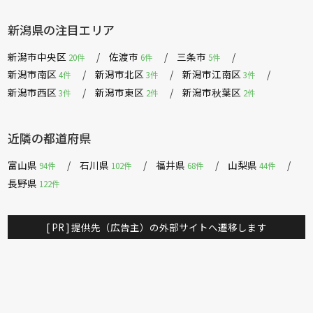
新潟県の注目エリア
新潟市中央区
佐渡市
三条市
20件
6件
5件
新潟市南区
新潟市北区
新潟市江南区
4件
3件
3件
新潟市西区
新潟市東区
新潟市秋葉区
3件
2件
2件
近隣の都道府県
富山県
石川県
福井県
山梨県
94件
102件
68件
44件
長野県
122件
[ PR ] 提供先（広告主）の外部サイトへ遷移します