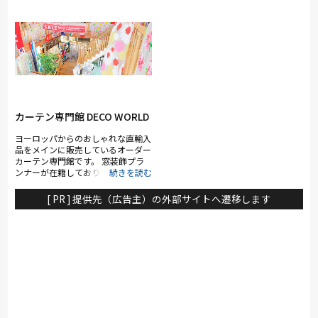
カーテン専門館 DECO WORLD
ヨーロッパからのおしゃれな直輸入
品をメインに販売しているオーダー
カーテン専門館です。 窓装飾プラ
ンナーが在籍しており、素敵な窓周
りのご提案をさせて頂きます。 ま
た、縫製加工は自社工場で一点一点
[ PR ] 提供先（広告主）の外部サイトへ遷移します
丁寧に仕上げているため、お客様の
ご希望に合ったぴったりのカーテン
をご提供致します。 常時1000点以
上の国内外の吊りサンプルをご用意
してご来店をお待ちしております。