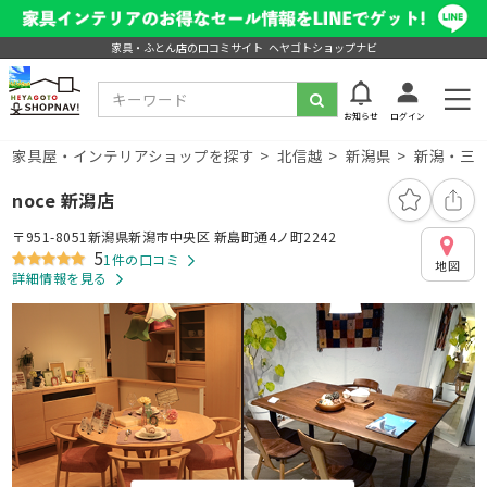
家具・ふとん店の口コミサイト ヘヤゴトショップナビ
お知らせ
ログイン
家具屋・インテリアショップを探す
北信越
新潟県
新潟・三
noce 新潟店
〒951-8051新潟県新潟市中央区 新島町通4ノ町2242
5
1件の口コミ
地図
詳細情報を見る