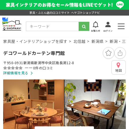
家具・ふとん店の口コミサイト ヘヤゴトショップナビ
お知らせ
ログイン
家具屋・インテリアショップを探す
北信越
新潟県
新潟・三
デコワールドカーテン専門館
〒950-0931新潟県新潟市中央区南長潟12-8
ーー
0件の口コミ
地図
詳細情報を見る