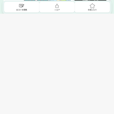
詳細はこちら
口コミを投稿
シェア
お気に入り
掲載希望の販売店様へ
無料でSHOPNAVIに掲載してお店をPRしましょう！
ご自身で運営されているお店をSHOPNAVIに掲載してPRしま
せんか？写真や紹介文など、お店の情報を自由に編集できま
す。最短即日で公開可能！
詳細・お申し込みはこちら
トップへ
エリアで探す
カテゴリーで探す
search Area
search Category
北海道エリア
メーカー/ブランドで探す