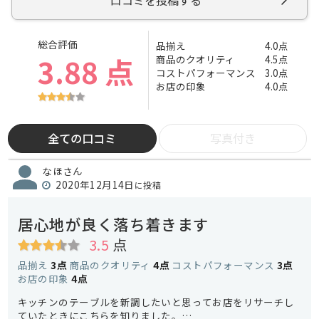
口コミを投稿する
総合評価
品揃え
4.0点
3.88 点
商品のクオリティ
4.5点
コストパフォーマンス
3.0点
お店の印象
4.0点
全ての口コミ
写真付き
なほさん
2020年12月14日
に投稿
居心地が良く落ち着きます
3.5
点
品揃え
3点
商品のクオリティ
4点
コストパフォーマンス
3点
お店の印象
4点
キッチンのテーブルを新調したいと思ってお店をリサーチし
ていたときにこちらを知りました。