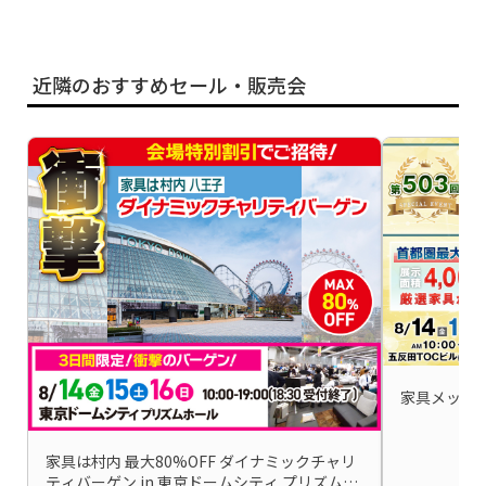
近隣のおすすめセール・販売会
家具メッセバ
家具は村内 最大80%OFF ダイナミックチャリ
ティバーゲン in 東京ドームシティ プリズムホ