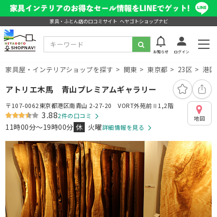
家具・ふとん店の口コミサイト ヘヤゴトショップナビ
お知らせ
ログイン
家具屋・インテリアショップを探す
関東
東京都
23区
港区
アトリエ木馬 青山プレミアムギャラリー
〒107-0062東京都港区南青山 2-27-20 VORT外苑前Ⅱ1,2階
3.88
2件の口コミ
地図
11時00分～19時00分
休
火曜
詳細情報を見る