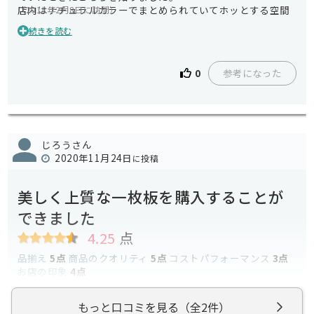
店内はナチュラルカラーでまとめられていてホッとする空間
（2018年2月8日に訪問）
です。居心地が良くてついつい長居してしまいました。
続きを読む
同じように見えても1つ1つ木目や色が異なり、雰囲気が変わ
るというのを実感しました。比較するのが楽しかったです。
参考になった
0
じろうさん
2020年11月24日
に投稿
美しく上質な一枚板を購入することが
できました
4.25
点
品揃え
5点
商品のクオリティ
5点
コストパフォーマンス
3点
お店の印象
4点
私の実家の居間には掘りごたつが、しつらえてあります。い
もっと口コミを見る（全2件）
ままでは、掘りごたつの上に普通のテーブルとこたつ用布団