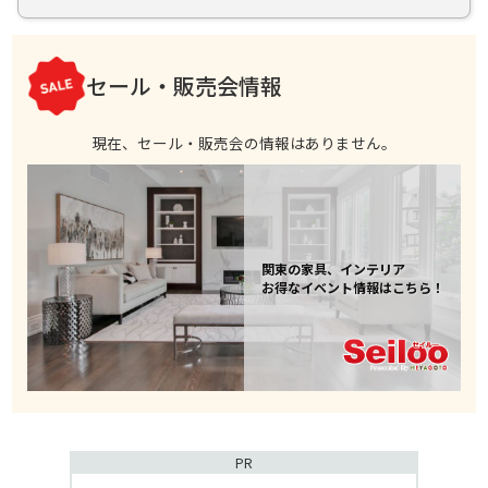
を載せて使用していたのですが、もっと広々としたスタイリ
（2019年12月24日に訪問）
ッシュな一枚板を用いた掘りごたつに変貌させたいという欲
続きを読む
求を持つようになりました。
そして、広く大きな一枚板を販売しているインテリアショッ
セール・販売会情報
プがあるのか否かネットで探したところ、アトリエ木馬 青
参考になった
0
山プレミアムギャラリーが見つかり、さっそくお店を訪問し
たのです。
現在、セール・販売会の情報はありません。
お店に展示されている一枚板を見たり触ってみると、デザイ
ン的には申し分なく、しかも頑丈で耐久性にも優れていると
感じ、すぐに購入を決めました。そして、一枚板の8ヶ所に足
をつけてもらってから、自宅に配達してもらいました。
おかげで、年末年始の季節は、このスタイリッシュな一枚板
を用いた掘りごたつで、明るい気持ちで家族で過ごすことが
関東の家具、インテリア
できています。
お得なイベント情報はこちら！
PR