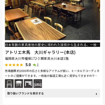
綾野製作所
ドリームベッド
Serta
Stressless
マルニ木工
PARAMOUNT BED
イバタインテリア
高野木工
EARLY-TIMES/アーリー・タイムス アルファ
MARUICHI
日本有数の家具産地の歴史に培われた技術から生まれる、一枚板のぬくもりを届けます。
アトリエ木馬 大川ギャラリー(本店)
福岡県大川市幡保172-3 関家具大川本店1階
5.0
1
売場面積 約2000坪の広さと多様なアイテムが揃い、トータルでコーディネ
ートのご提案ができます。一枚板の製造工場も近く見学もできますので、
丸太の状態から乾燥中の材、仕上げの工程など一枚板を体感いただける唯...
続きを読む
取り扱い
関家具
ブランド