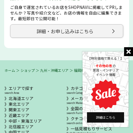
ご自身で運営されているお店をSHOPNAVIに掲載してPRしま
せんか？写真や紹介文など、お店の情報を自由に編集できま
す。最短即日で公開可能！
詳細・お申し込みはこちら
【特別価格で買える！】
その他の市
の
家具・インテリア
ホーム
＞
ショップ
＞
九州・沖縄エリア
＞
福岡県
＞
その他の市
イベント情報
エリアで探す
カテゴリーで探す
search Area
search Category
北海道エリア
メーカー/ブランドで探す
東北エリア
search Maker / Brand
全国の家具セール
関東エリア
search Furniture SALE
近畿エリア
詳細はこちら
クチコミから探す
中部・東海エリア
search online reviews
北信越エリア
一括見積もりサービス
中国エリア