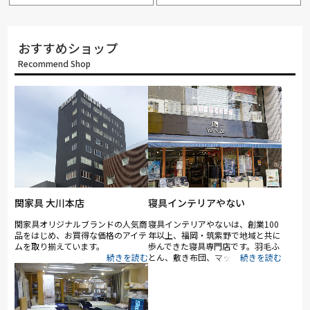
おすすめショップ
Recommend Shop
関家具 大川本店
寝具インテリアやない
関家具オリジナルブランドの人気商
寝具インテリアやないは、創業100
品をはじめ、お買得な価格のアイテ
年以上、福岡・筑紫野で地域と共に
ムを取り揃えています。
歩んできた寝具専門店です。羽毛ふ
とん、敷き布団、マットレス、ベッ
ド、オーダーメイド枕、真綿・ムー
トンなど多彩な寝具を扱い、「スリ
ープマスター」や「羽毛診断士」
が、体型や悩みに合わせた眠りを提