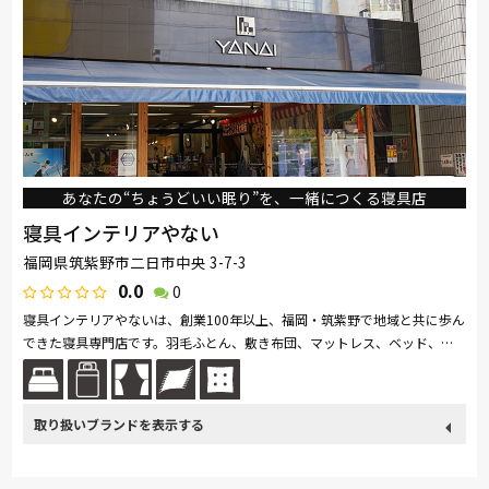
あなたの“ちょうどいい眠り”を、一緒につくる寝具店
寝具インテリアやない
福岡県筑紫野市二日市中央 3-7-3
0.0
0
寝具インテリアやないは、創業100年以上、福岡・筑紫野で地域と共に歩ん
できた寝具専門店です。羽毛ふとん、敷き布団、マットレス、ベッド、オ
ーダーメイド枕、真綿・ムートンなど多彩な寝具を扱い、「スリープマス...
続きを読む
取り扱い
France Bed
関家具
nishikawa(西川)
SIMMONS
ブランド