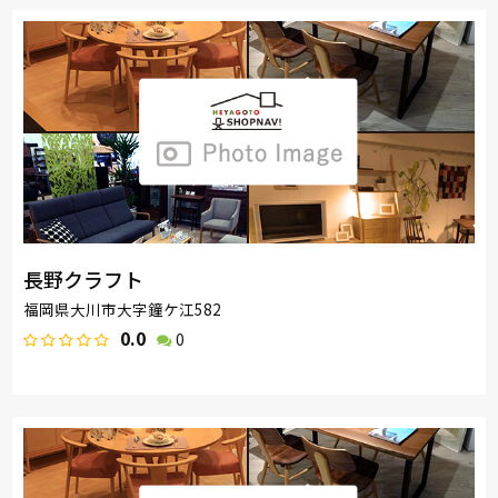
ドリームベッド
Serta
PARAMOUNT BED
ロマンス小杉
昭和西川
長野クラフト
福岡県大川市大字鐘ケ江582
0.0
0