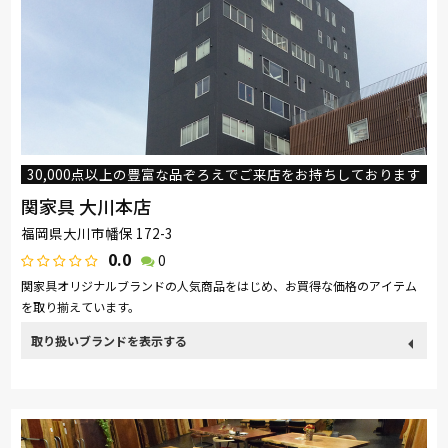
30,000点以上の豊富な品ぞろえでご来店をお持ちしております
関家具 大川本店
福岡県大川市幡保 172-3
0.0
0
関家具オリジナルブランドの人気商品をはじめ、お買得な価格のアイテム
を取り揃えています。
取り扱い
カリモク家具
France Bed
関家具
nishikawa(西川)
ブランド
浜本工芸
日本ベッド
冨士ファニチア
ナガノインテリア