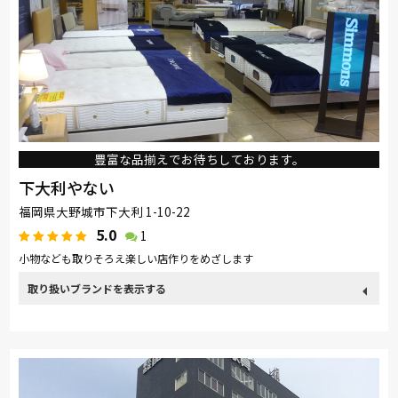
豊富な品揃えでお待ちしております。
下大利やない
福岡県大野城市下大利 1-10-22
5.0
1
小物なども取りそろえ楽しい店作りをめざします
取り扱い
カリモク家具
関家具
nishikawa(西川)
Sealy
ブランド
SIMMONS
日本ベッド
サンゲツ
PARAMOUNT BED
ロマンス小杉
昭和西川