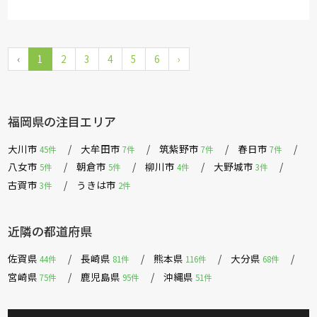
‹
1
2
3
4
5
6
›
福岡県の注目エリア
大川市
大牟田市
筑紫野市
春日市
45件
7件
7件
7件
八女市
朝倉市
柳川市
大野城市
5件
5件
4件
3件
古賀市
うきは市
3件
2件
近隣の都道府県
佐賀県
長崎県
熊本県
大分県
44件
81件
116件
68件
宮崎県
鹿児島県
沖縄県
75件
95件
51件