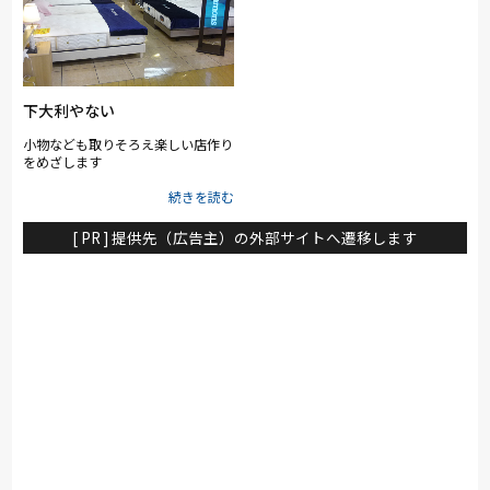
案します。店内には西川「Air」シ
リーズや約100台のベッドを試せる
展示コーナーも。2階はオーダーカ
ーテンのショールームとして、生活
空間全体をトータルコーディネート
できる雰囲気を大切に。お客様一人
ひとりに寄り添い、眠りを通じて暮
下大利やない
らしの質を高める店づくりを心がけ
ています。
小物なども取りそろえ楽しい店作り
をめざします
[ PR ] 提供先（広告主）の外部サイトへ遷移します