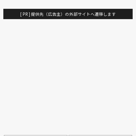
[ PR ] 提供先（広告主）の外部サイトへ遷移します