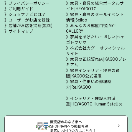
プライバシーポリシー
家具・寝具の総合ポータルサ
ご利用ガイド
イト|HEYAGOTO
ショップナビとは？
家具・寝具のセールイベント
ユーザーがお店を登録
情報|Seiloo
店舗がお店を掲載(無料)
みんなのお部屋自慢|MY !
サイトマップ
GALLERY
家具をあげたい・ほしい|ヘヤ
ゴトフリマ
株式会社カグー オフィシャル
サイト
家具の正規販売店|KAGOOプレ
ミアム
家具インテリア・寝具の通
販|KAGOO公式通販
家具・住まいの修理紹
介|Re.KAGOO
インテリア・住設人材派
遣|HEYAGOTO Human Satellite
販売店のみなさまへ
SHOPNAVIへの掲載希望
集客にお困りの方はこちら 》