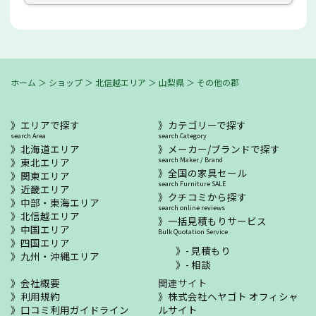
ホーム
＞
ショップ
＞
北信越エリア
＞
山梨県
＞
その他の郡
エリアで探す
カテゴリーで探す
search Area
search Category
北海道エリア
メーカー/ブランドで探す
東北エリア
search Maker / Brand
全国の家具セール
関東エリア
search Furniture SALE
近畿エリア
クチコミから探す
中部・東海エリア
search online reviews
北信越エリア
一括見積もりサービス
中国エリア
Bulk Quotation Service
四国エリア
- 見積もり
九州・沖縄エリア
- 相談
会社概要
関連サイト
利用規約
株式会社ヘヤゴト オフィシャ
口コミ利用ガイドライン
ルサイト