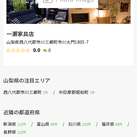
一瀬家具店
山梨県西八代郡市川三郷町市川大門1805-7
0.0
0
山梨県の注目エリア
西八代郡市川三郷町
中巨摩郡昭和町
1件
1件
近隣の都道府県
新潟県
富山県
石川県
福井県
113件
94件
102件
68件
長野県
122件