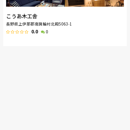
こうあ木工舎
長野県上伊那郡南箕輪村北殿5063-1
0.0
0