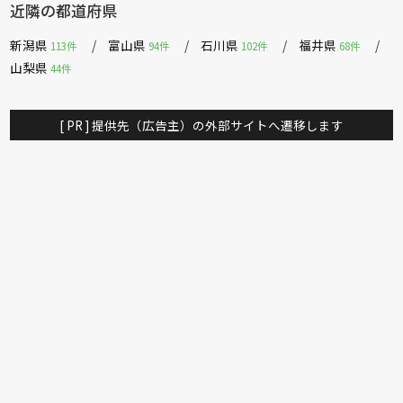
近隣の都道府県
新潟県
富山県
石川県
福井県
113件
94件
102件
68件
山梨県
44件
[ PR ] 提供先（広告主）の外部サイトへ遷移します