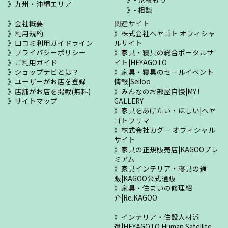
九州・沖縄エリア
- 相談
会社概要
関連サイト
利用規約
株式会社ヘヤゴト オフィシャ
口コミ利用ガイドライン
ルサイト
プライバシーポリシー
家具・寝具の総合ポータルサ
ご利用ガイド
イト|HEYAGOTO
ショップナビとは？
家具・寝具のセールイベント
ユーザーがお店を登録
情報|Seiloo
店舗がお店を掲載(無料)
みんなのお部屋自慢|MY !
サイトマップ
GALLERY
家具をあげたい・ほしい|ヘヤ
ゴトフリマ
株式会社カグー オフィシャル
サイト
家具の正規販売店|KAGOOプレ
ミアム
家具インテリア・寝具の通
販|KAGOO公式通販
家具・住まいの修理紹
介|Re.KAGOO
インテリア・住設人材派
遣|HEYAGOTO Human Satellite