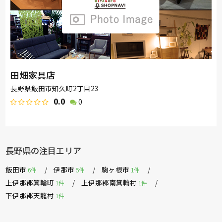
田畑家具店
長野県飯田市知久町2丁目23
0.0
0
長野県の注目エリア
飯田市
伊那市
駒ヶ根市
6件
5件
1件
上伊那郡箕輪町
上伊那郡南箕輪村
1件
1件
下伊那郡天龍村
1件