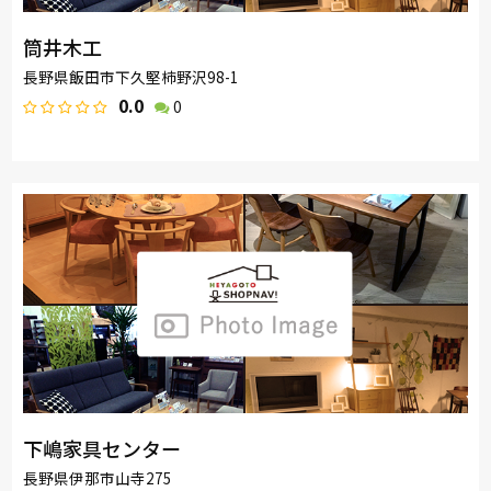
筒井木工
長野県飯田市下久堅柿野沢98-1
0.0
0
下嶋家具センター
長野県伊那市山寺275