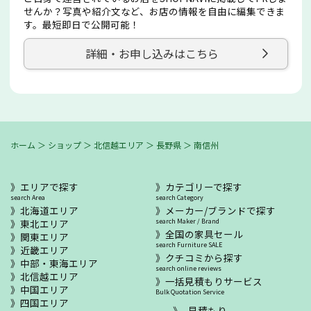
せんか？写真や紹介文など、お店の情報を自由に編集できま
す。最短即日で公開可能！
詳細・お申し込みはこちら
ホーム
＞
ショップ
＞
北信越エリア
＞
長野県
＞
南信州
エリアで探す
カテゴリーで探す
search Area
search Category
北海道エリア
メーカー/ブランドで探す
東北エリア
search Maker / Brand
全国の家具セール
関東エリア
search Furniture SALE
近畿エリア
クチコミから探す
中部・東海エリア
search online reviews
北信越エリア
一括見積もりサービス
中国エリア
Bulk Quotation Service
四国エリア
- 見積もり