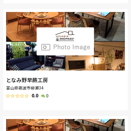
となみ野早蕨工房
富山県砺波市柳瀬34
0.0
0