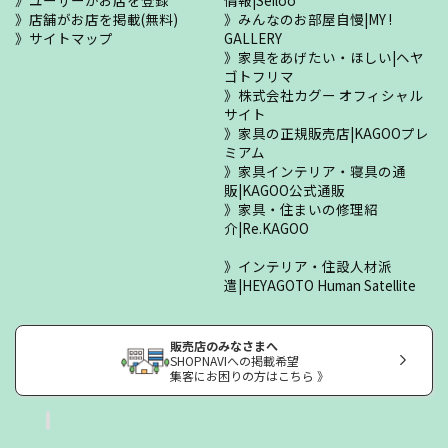
ユーザーがお店を登録
情報|Seiloo
店舗がお店を掲載(無料)
みんなのお部屋自慢|MY !
サイトマップ
GALLERY
家具をあげたい・ほしい|ヘヤ
ゴトフリマ
株式会社カグー オフィシャル
サイト
家具の正規販売店|KAGOOプレ
ミアム
家具インテリア・寝具の通
販|KAGOO公式通販
家具・住まいの修理紹
介|Re.KAGOO
インテリア・住設人材派
遣|HEYAGOTO Human Satellite
販売店のみなさまへ
SHOPNAVIへの掲載希望
集客にお困りの方はこちら 》