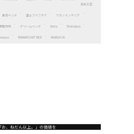
浜本工芸
東京ベッド
冨士ファニチア
ナガノインテリア
野製作所
ドリームベッド
Serta
Stressless
mouna
PARAMOUNT BED
MARUICHI
「お、ねだん以上。」の価値を