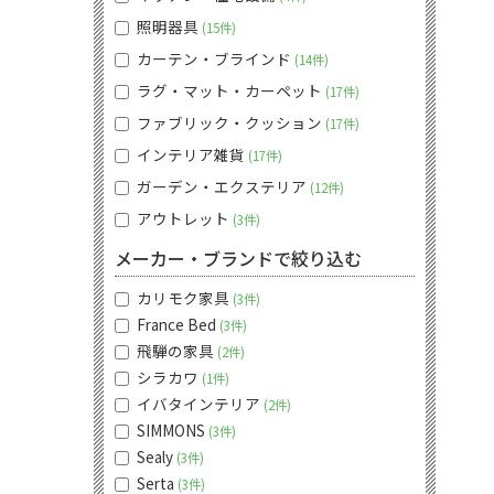
照明器具
15件
カーテン・ブラインド
14件
ラグ・マット・カーペット
17件
ファブリック・クッション
17件
インテリア雑貨
17件
ガーデン・エクステリア
12件
アウトレット
3件
メーカー・ブランドで絞り込む
カリモク家具
3件
France Bed
3件
飛騨の家具
2件
シラカワ
1件
イバタインテリア
2件
SIMMONS
3件
Sealy
3件
Serta
3件