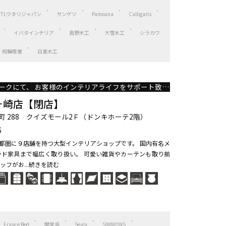
HTLワタリジャパン
サンゲツ
Pamouna
Calligaris
イバタインテリア
高野木工
大雪木工
シラカワ
飛騨産業
日進木工
首都圏最大級のネットワークにて、 お客様のインテリアライフをサポート致します。
 龍ヶ崎店【閉店】
 288 クイズモール2Ｆ（ドンキホーテ2階）
5
、首都圏に９店舗を持つ大型インテリアショップです。 国内有名メ
ド家具まで幅広く取り扱い。 可愛い雑貨やカーテンも取り揃
ッフがお...続きを読む
France Bed
関家具
Sealy
SIMMONS