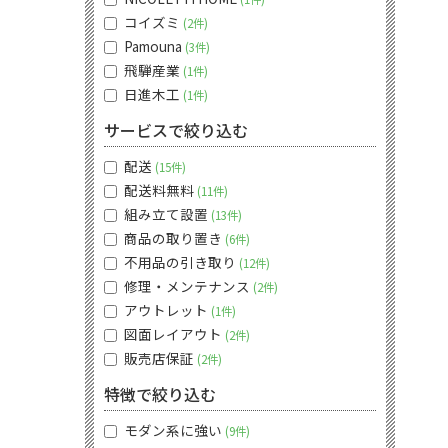
コイズミ
2件
Pamouna
3件
飛騨産業
1件
日進木工
1件
サービスで絞り込む
配送
15件
配送料無料
11件
組み立て設置
13件
商品の取り置き
6件
不用品の引き取り
12件
修理・メンテナンス
2件
アウトレット
1件
図面レイアウト
2件
販売店保証
2件
特徴で絞り込む
モダン系に強い
9件