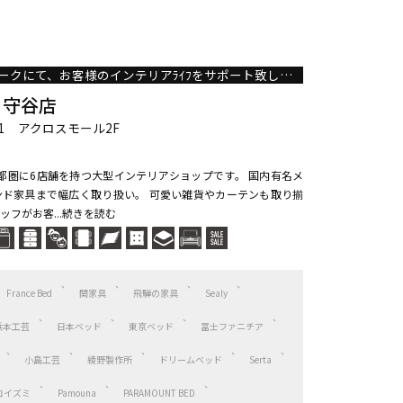
首都圏最大級のネットワークにて、お客様のインテリアﾗｲﾌをサポート致します。
 守谷店
-1 アクロスモール2F
、首都圏に6店舗を持つ大型インテリアショップです。 国内有名メ
ド家具まで幅広く取り扱い。 可愛い雑貨やカーテンも取り揃
ッフがお客...続きを読む
France Bed
関家具
飛騨の家具
Sealy
浜本工芸
日本ベッド
東京ベッド
冨士ファニチア
小島工芸
綾野製作所
ドリームベッド
Serta
コイズミ
Pamouna
PARAMOUNT BED