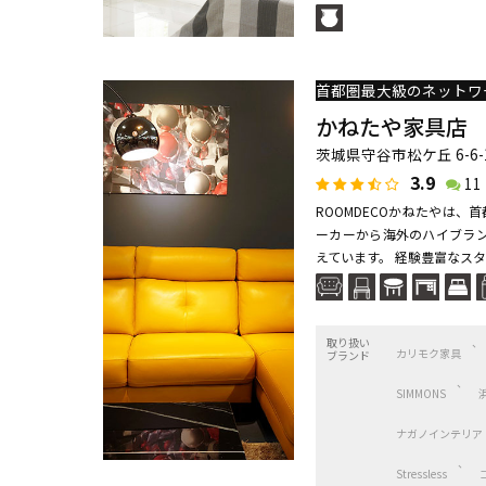
かねたや家具店
茨城県守谷市松ケ丘 6-6
3.9
11
ROOMDECOかねたやは
ーカーから海外のハイブラン
えています。 経験豊富なスタ
取り扱い
カリモク家具
ブランド
SIMMONS
ナガノインテリア
Stressless