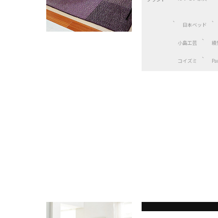
日本ベッド
小島工芸
綾
コイズミ
Pa