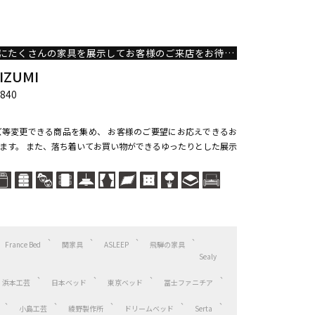
県内最大級の売り場面積にたくさんの家具を展示してお客様のご来店をお待ちしております。
IZUMI
840
等変更できる商品を集め、 お客様のご要望にお応えできるお
ます。 また、落ち着いてお買い物ができるゆったりとした展示
France Bed
関家具
ASLEEP
飛騨の家具
Sealy
浜本工芸
日本ベッド
東京ベッド
冨士ファニチア
小島工芸
綾野製作所
ドリームベッド
Serta