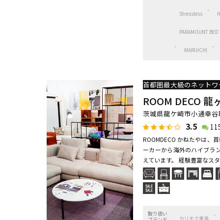
Stressless
PARAMOUNT BED
MARUICHI
ROOM DECO
茨城県龍ケ崎市小通幸谷町
3.5
11
ROOMDECO かねたやは
ーカーから海外のハイブラン
えています。 経験豊富なスタ
取り扱い
カリモク家具
ブランド