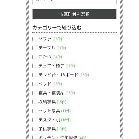
市区町村を選択
カテゴリーで絞り込む
ソファ
16件
テーブル
17件
こたつ
14件
チェア・椅子
17件
テレビ台・TVボード
15件
ベッド
15件
寝具・寝装品
15件
収納家具
15件
セット家具
13件
デスク・机
16件
子供家具
13件
キッチン・住宅設備
4件