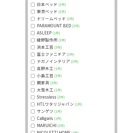
日本ベッド
3件
東京ベッド
3件
ドリームベッド
3件
PARAMOUNT BED
3件
ASLEEP
1件
綾野製作所
3件
浜本工芸
3件
冨士ファニチア
3件
ナガノインテリア
3件
高野木工
1件
小島工芸
3件
関家具
3件
大雪木工
1件
Stressless
3件
HTLワタリジャパン
1件
サンゲツ
1件
Calligaris
1件
MARUICHI
3件
NICOLETTI HOME
1件