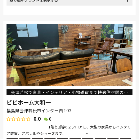
取り扱い
カリモク家具
飛騨の家具
SIMMONS
イバタインテリア
ブランド
飛騨産業
会津若松で家具・インテリア・小物雑貨まで快適住空間のプロデュースをお手伝いいたします！
ビビホーム大和一
福島県会津若松市インター西 102
0.0
0
1階と2階の２フロアに、大型の家具からインテリ
ア雑貨、アパレルやシューズまで、