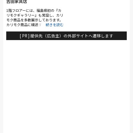
吉田家具店
ライフスタイルに和の伝統を取り入
れた生活を始めませんか？
1階フロアーには、福島県初の『カ
リモクギャラリー』も常設し、カリ
モク商品を多数展示しております。
カリモク商品に精通するカリモクマ
イスターの資格をもつスタッフがご
案内いたします！その他、一枚板や
[ PR ] 提供先（広告主）の外部サイトへ遷移します
こだわりの無垢家具やオーダーカー
テンも取り扱っており、家中まるご
とコーディネートが可能です！ 2階
フロアーには、東北初の『フランス
ベッドギャラリー』をはじめ、パラ
マウントベッドやテンピュール他、
ベッドを多数展示しております。フ
ランスベッドギャラリーではギャラ
リー店限定の商品を取り扱ってお
り、フランスベッド認定資格スリー
プアドバイザーが専門的な視点から
心地よい眠りの為の寝具や寝装品を
ご案内いたします！ 3階フロアーで
は、お仏壇やダイニングセット・食
器戸棚他を取り揃えております。新
しく『CRUSH CRASH PROJECT』
の売場を設置し、若い方にも親しま
る家具をご提案いたします！ 一流
メーカー品の取扱いの他、4階特設
会場には『よしだのびっ倉市』と題