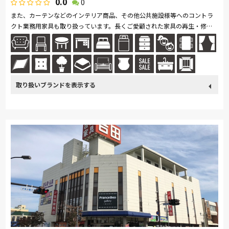
0.0
0
また、カーテンなどのインテリア商品、その他公共施設様等へのコントラ
クト業務用家具も取り扱っています。長くご愛顧された家具の再生・修
理、ソファ・椅子の張替えなど家具専門店のアフターも行っています。
取り扱い
カリモク家具
France Bed
関家具
nishikawa(西川)
ブランド
飛騨の家具
日本ベッド
ドリームベッド
Serta
HTLワタリジャパン
サンゲツ
マルニ木工
PARAMOUNT BED
イバタインテリア
高野木工
EARLY-TIMES/アーリー・タイムス アルファ
大雪木工
旭川の家具