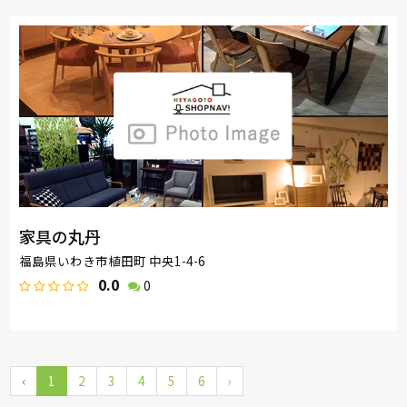
家具の丸丹
福島県いわき市植田町 中央1-4-6
0.0
0
‹
1
2
3
4
5
6
›