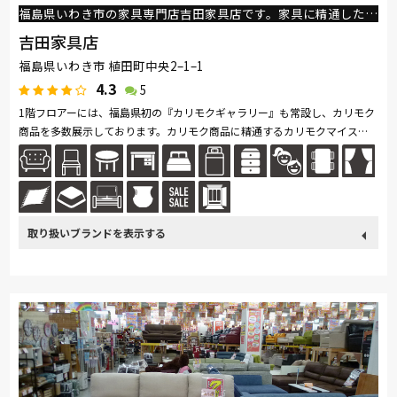
福島県いわき市の家具専門店吉田家具店です。家具に精通したスタッフがご案内いたします！
吉田家具店
福島県いわき市 植田町中央2–1–1
4.3
5
1階フロアーには、福島県初の『カリモクギャラリー』も常設し、カリモク
商品を多数展示しております。カリモク商品に精通するカリモクマイスタ
ーの資格をもつスタッフがご案内いたします！その他、一枚板やこだわり...
続きを読む
取り扱い
カリモク家具
France Bed
関家具
飛騨の家具
Sealy
ブランド
浜本工芸
東京ベッド
ナガノインテリア
小島工芸
綾野製作所
ドリームベッド
Serta
TEMPUR
サンゲツ
マルニ木工
Calligaris
PARAMOUNT BED
MARUICHI