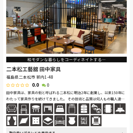
サンゲツ
イバタインテリア
大雪木工
シラカワ
飛騨産業
日進木工
和モダンな暮らしをコーディネイトする―
二本松工藝舘 田中家具
福島県二本松市 郭内1-48
0.0
0
田中家具は、家具の街と呼ばれる二本松に明治2年に創業し、以来150年に
わたって家具作りを続けてきました。 その技術と品質は何人もの職人達に
よって現在まで受け継がれています。 田中家具のショールーム、二本...続
きを読む