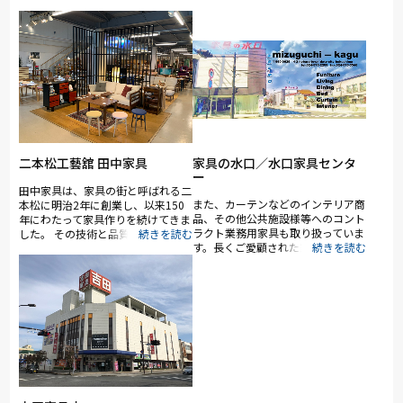
二本松工藝舘 田中家具
家具の水口／水口家具センタ
ー
田中家具は、家具の街と呼ばれる二
また、カーテンなどのインテリア商
本松に明治2年に創業し、以来150
品、その他公共施設様等へのコント
年にわたって家具作りを続けてきま
ラクト業務用家具も取り扱っていま
した。 その技術と品質は何人もの
す。長くご愛顧された家具の再生・
職人達によって現在まで受け継がれ
修理、ソファ・椅子の張替えなど家
ています。 田中家具のショールー
具専門店のアフターも行っていま
ム、二本松工藝舘では、二本松伝統
す。
家具とリビング＆ダイニング家具な
どをコーディネイトした和モダンな
暮らしを提案しています。 広々と
した店内では、自社製造品の二本松
伝統家具をはじめとして、リビング
家具＆ダイニング家具など各メーカ
ーからセレクトしたアイテムをご覧
いただけます。 あなたも、現代の