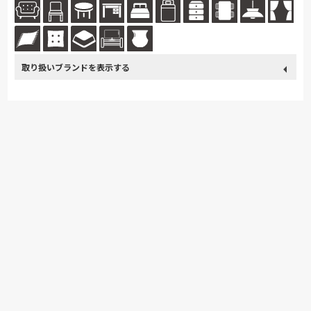
身の回りのものをすべて揃えられる
スタイリッシュな空間。...続きを読む
取り扱い
カリモク家具
関家具
nishikawa(西川)
SIMMONS
ブランド
日本ベッド
ドリームベッド
Serta
Stressless
MASTERWAL
ligne-roset
高野木工
飛騨産業