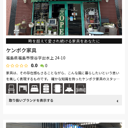
時を超えて愛され続ける家具をあなたに
ケンポク家具
福島県福島市笹谷字出水上 24-10
0.0
0
家具は、その存在感もさることながら、こんな風に暮らしたいという思い
を美しく表現するものです。 確かな知識を持ったケンポク家具のスタッフ
がご紹介するのは、人の心を和ませる温かさがある飴色のアンティーク家...
続きを読む
取り扱い
関家具
飛騨の家具
Sealy
SIMMONS
浜本工芸
ブランド
日本ベッド
小島工芸
綾野製作所
TEMPUR
Stressless