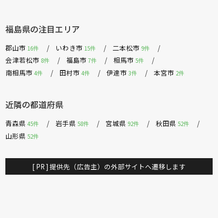
福島県の注目エリア
郡山市
いわき市
二本松市
16件
15件
9件
会津若松市
福島市
相馬市
8件
7件
5件
南相馬市
田村市
伊達市
本宮市
4件
4件
3件
2件
近隣の都道府県
青森県
岩手県
宮城県
秋田県
45件
58件
92件
52件
山形県
52件
[ PR ] 提供先（広告主）の外部サイトへ遷移します