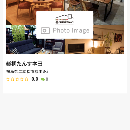
総桐たんす本田
福島県二本松市槻木8-3
0.0
0