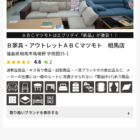
杉工場
ＡＢＣマツモトはエブリデイ『新品』が激安！！
Ｂ家具・アウトレットＡＢＣマツモト 相馬店
福島県相馬市馬場野 字雨田35-1
4.6
2
過剰生産品・キズ有り商品・旧型商品・一流ブランドの大放出品など、メ
ーカーの在庫には一般のルートに流通させられない『理由(わけ)あり商品』
が 山積みされています。 ＡＢＣマツモトは、そんな理由あり商品の中...続
きを読む
取り扱い
France Bed
関家具
Sealy
SIMMONS
小島工芸
ブランド
ドリームベッド
Serta
サンゲツ
マルニ木工