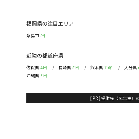
福岡県の注目エリア
糸島市
8件
近隣の都道府県
佐賀県
長崎県
熊本県
大分県
44件
81件
116件
沖縄県
51件
[ PR ] 提供先（広告