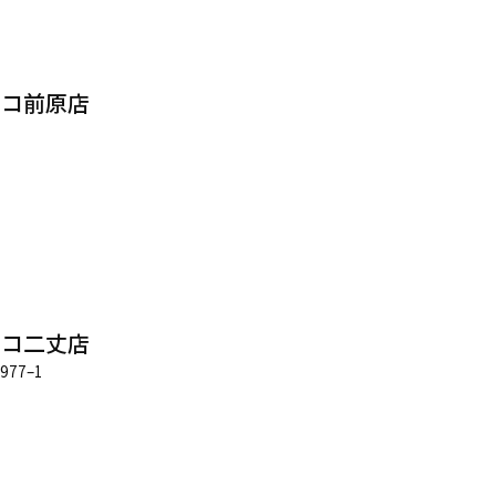
フコ前原店
フコ二丈店
77–1