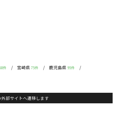
宮崎県
鹿児島県
68件
75件
95件
主）の外部サイトへ遷移します