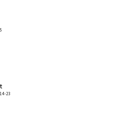
5
t
4-23