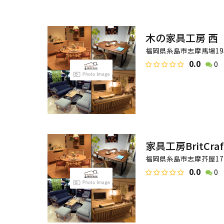
木の家具工房 西
福岡県糸島市志摩馬場19
0.0
0
家具工房BritCraf
福岡県糸島市志摩芥屋171
0.0
0