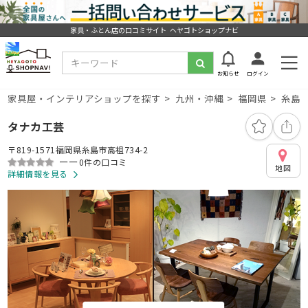
家具・ふとん店の口コミサイト ヘヤゴトショップナビ
お知らせ
ログイン
家具屋・インテリアショップを探す
九州・沖縄
福岡県
糸島
タナカ工芸
〒819-1571福岡県糸島市高祖734-2
ーー
0件の口コミ
地図
詳細情報を見る