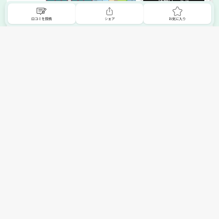
詳細はこちら
口コミを投稿
シェア
お気に入り
掲載希望の販売店様へ
無料でSHOPNAVIに掲載してお店をPRしましょう！
ご自身で運営されているお店をSHOPNAVIに掲載してPRしま
せんか？写真や紹介文など、お店の情報を自由に編集できま
す。最短即日で公開可能！
詳細・お申し込みはこちら
トップへ
エリアで探す
カテゴリーで探す
search Area
search Category
北海道エリア
メーカー/ブランドで探す