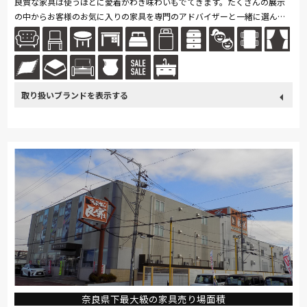
良質な家具は使うほどに愛着がわき味わいもでてきます。たくさんの展示
の中からお客様のお気に入りの家具を専門のアドバイザーと一緒に選んで
ください 材質・デザイン・色・サイズなど、お客様のご要望をお聞き
し、...続きを読む
取り扱い
カリモク家具
France Bed
関家具
飛騨の家具
Sealy
ブランド
SIMMONS
浜本工芸
冨士ファニチア
ナガノインテリア
綾野製作所
ドリームベッド
Serta
TEMPUR
HTLワタリジャパン
サンゲツ
マルニ木工
PARAMOUNT BED
イバタインテリア
高野木工
奈良県下最大級の家具売り場面積