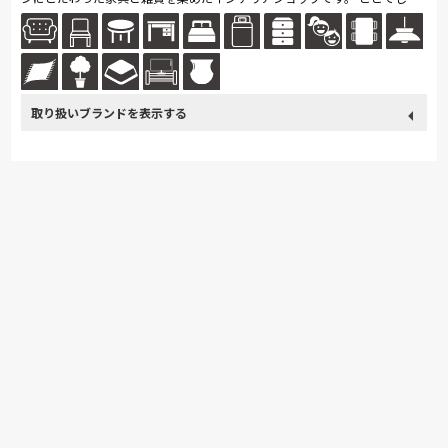
買えない家具がある House Living ideaには奈良以外にも、大...続きを読む
取り扱い
飛騨の家具
Sealy
日本ベッド
冨士ファニチア
ブランド
小島工芸
綾野製作所
ドリームベッド
Serta
HTLワタリジャパン
マルニ木工
Calligaris
イバタインテリア
高野木工
MARUICHI