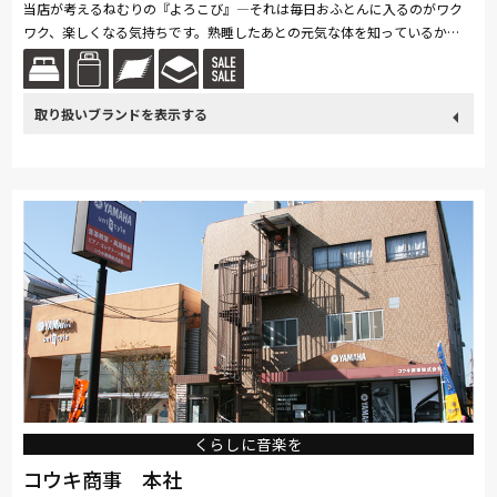
当店が考えるねむりの『よろこび』―それは毎日おふとんに入るのがワク
ワク、楽しくなる気持ちです。熟睡したあとの元気な体を知っているか
ら、ワクワクするんです。この『よろこび』を一人でも多くのお客様に体
験し...続きを読む
取り扱い
関家具
nishikawa(西川)
Serta
PARAMOUNT BED
ブランド
ロマンス小杉
くらしに音楽を
コウキ商事 本社