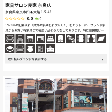
家具サロン良家 奈良店
奈良県奈良市四条大路 1-5-43
0.0
0
1979年の創業以来「良質の家具をより安く！」をモットーに、ブランド家
具からお買い得家具まで幅広い品ぞろえをしております。特に奈良店は広
い売り場の中に、ベッド常時１２０台以上、ソファ７０台以上を展示して
お...続きを読む
取り扱い
France Bed
関家具
飛騨の家具
Sealy
SIMMONS
ブランド
浜本工芸
冨士ファニチア
ナガノインテリア
綾野製作所
ドリームベッド
Serta
TEMPUR
HTLワタリジャパン
サンゲツ
コイズミ
マルニ木工
Pamouna
PARAMOUNT BED
イバタインテリア
高野木工
大雪木工