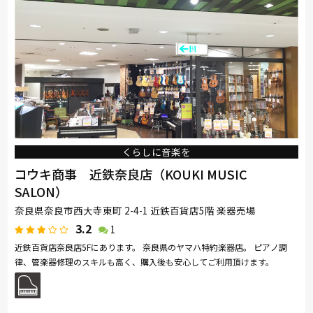
コイズミ
アサヒ
イバタインテリア
くらしに音楽を
コウキ商事 近鉄奈良店（KOUKI MUSIC
SALON）
奈良県奈良市西大寺東町 2-4-1 近鉄百貨店5階 楽器売場
3.2
1
近鉄百貨店奈良店5Fにあります。 奈良県のヤマハ特約楽器店。 ピアノ調
律、管楽器修理のスキルも高く、購入後も安心してご利用頂けます。