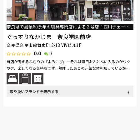
シラカワ
MARUICHI
飛騨産業
奈良県で創業60余年の寝具専門店による２号店！西川チェーン専門店です
ぐっすりなかじま 奈良学園前店
奈良県奈良市鶴舞東町 2-13 VIVビル1F
0.0
0
当店が考えるねむりの『よろこび』―それは毎日おふとんに入るのがワク
ワク、楽しくなる気持ちです。熟睡したあとの元気な体を知っているか
ら、ワクワクするんです。この『よろこび』を一人でも多くのお客様に体
験し...続きを読む
取り扱い
関家具
nishikawa(西川)
PARAMOUNT BED
ロマンス小杉
ブランド