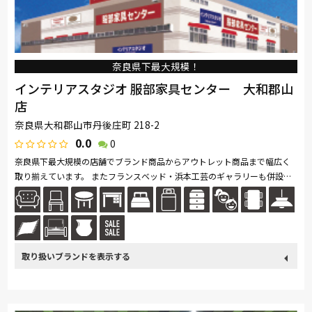
奈良県下最大規模！
インテリアスタジオ 服部家具センター 大和郡山
店
奈良県大和郡山市丹後庄町 218-2
0.0
0
奈良県下最大規模の店舗でブランド商品からアウトレット商品まで幅広く
取り揃えています。 またフランスベッド・浜本工芸のギャラリーも併設し
ており見応えもありご満足頂けると思います。 食卓100セット以上ソフ...続
きを読む
取り扱い
カリモク家具
France Bed
Sealy
浜本工芸
綾野製作所
ブランド