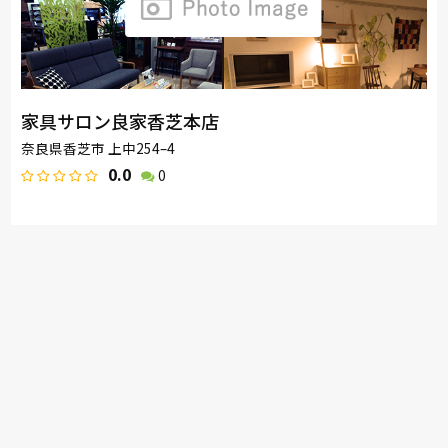
家具サロン良家香芝本店
奈良県香芝市 上中254–4
0.0
0