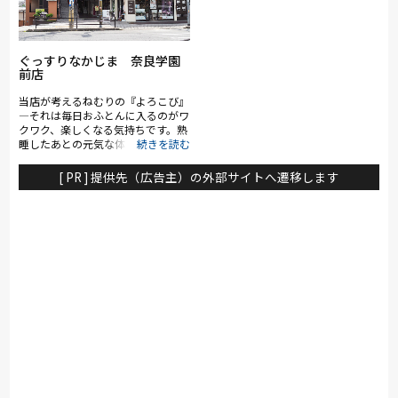
プロショップとして、経験豊富なス
タッフが最適なリクライニングチェ
アをご提案いたします。 是非座り
心地をお試しいただき、皆さまに永
くご愛用いただける「家の中でいち
ぐっすりなかじま 奈良学園
前店
ばん心地よい居場所」を見つけてく
ださい。
当店が考えるねむりの『よろこび』
―それは毎日おふとんに入るのがワ
クワク、楽しくなる気持ちです。熟
睡したあとの元気な体を知っている
から、ワクワクするんです。この
『よろこび』を一人でも多くのお客
[ PR ] 提供先（広告主）の外部サイトへ遷移します
様に体験してほしい！そんな思いで
毎日お客様と接しています。 当店
では西川㈱やパラマウントベッド㈱
の認定資格を取得した『寝具と眠り
のプロ』が、お客様のお悩みをおう
かがいし、より良い睡眠環境をご提
案します。「なんだか枕が合ってい
ない気がする」「西川のマットレス
を試してみたい」「親の介護ベッド
を検討したい」などお悩み、ご希望
をお聞かせください。お待ちしてお
ります。