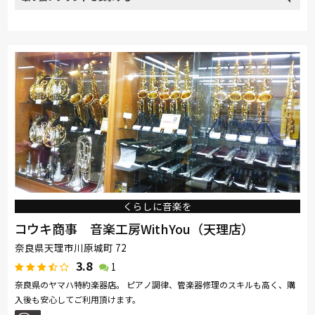
取り扱い
カリモク家具
France Bed
飛騨の家具
Sealy
ブランド
SIMMONS
Stressless
サンゲツ
くらしに音楽を
コウキ商事 音楽工房WithYou（天理店）
奈良県天理市川原城町 72
3.8
1
奈良県のヤマハ特約楽器店。 ピアノ調律、管楽器修理のスキルも高く、購
入後も安心してご利用頂けます。