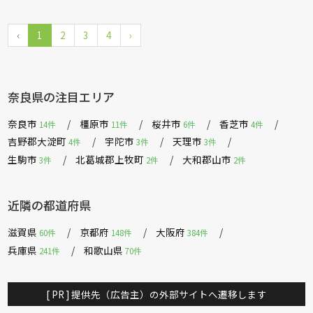
‹
1
2
3
4
›
奈良県の注目エリア
奈良市
橿原市
桜井市
香芝市
14件
11件
6件
4件
吉野郡大淀町
宇陀市
天理市
4件
3件
3件
生駒市
北葛城郡上牧町
大和郡山市
3件
2件
2件
近隣の都道府県
滋賀県
京都府
大阪府
60件
148件
384件
兵庫県
和歌山県
241件
70件
[ PR ] 提供先（広告主）の外部サイトへ遷移します