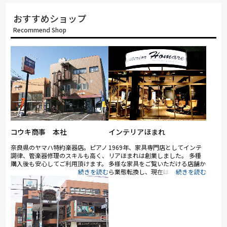
おすすめショップ
Recommend Shop
コウキ商事 本社
インテリアほまれ
奈良県のヤマハ特約楽器店。ピアノ
1969年、家具専門店としてインテ
調律、管楽器修理のスキルも高く、
リアほまれは創業しました。 多種
購入後も安心してご利用頂けます。
多様な家具をご覧いただける店舗か
ら業態転換し、現在はほまれギャラ
リーとしてリクライニングチェアに
特化した店づくりを進めています。
エコーネス社『ストレスレスチェ
ア』西日本最大級の展示ギャラリー
として、またカリモク家具『ザ・フ
ァースト』日本一の展示台数を誇る