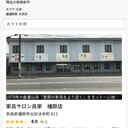
現在の検索条件
エリア
近畿
都道府県
奈良県
1979年の創業以来「良質の家具をより安く」をモットーに地域のお客様に愛されています
家具サロン良家 橿原店
奈良県橿原市北妙法寺町 612
4.0
1