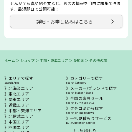
せんか？写真や紹介文など、お店の情報を自由に編集できま
す。最短即日で公開可能！
詳細・お申し込みはこちら
ホーム
＞
ショップ
＞
中部・東海エリア
＞
愛知県
＞
その他の郡
エリアで探す
カテゴリーで探す
search Area
search Category
北海道エリア
メーカー/ブランドで探す
東北エリア
search Maker / Brand
全国の家具セール
関東エリア
search Furniture SALE
近畿エリア
クチコミから探す
中部・東海エリア
search online reviews
北信越エリア
一括見積もりサービス
中国エリア
Bulk Quotation Service
四国エリア
- 見積もり