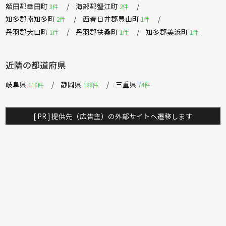
額田郡幸田町
海部郡蟹江町
3件
2件
知多郡南知多町
西春日井郡豊山町
2件
1件
丹羽郡大口町
丹羽郡扶桑町
知多郡美浜町
1件
1件
1件
近隣の都道府県
岐阜県
静岡県
三重県
110件
188件
74件
[ PR ] 提供先（広告主）の外部サイトへ遷移します