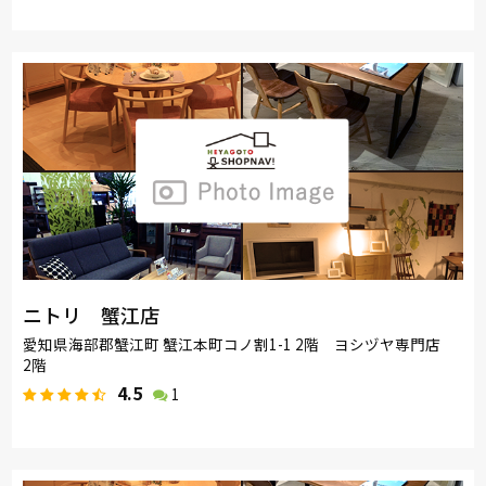
取り扱い
カリモク家具
France Bed
関家具
飛騨の家具
ブランド
SIMMONS
日本ベッド
ナガノインテリア
綾野製作所
サンゲツ
MASTERWAL
PARAMOUNT BED
高野木工
ニトリ 蟹江店
愛知県海部郡蟹江町 蟹江本町コノ割1-1 2階 ヨシヅヤ専門店
2階
4.5
1