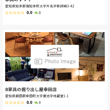
愛知県知多郡南知多町大字片名字新師崎3-42
0.0
0
B家具の掘り出し屋幸田店
愛知県額田郡幸田町大字菱池字地蔵堂1-1
0.0
0