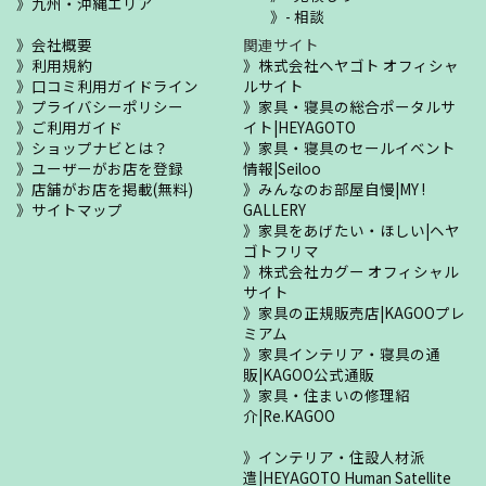
九州・沖縄エリア
- 相談
会社概要
関連サイト
利用規約
株式会社ヘヤゴト オフィシャ
口コミ利用ガイドライン
ルサイト
プライバシーポリシー
家具・寝具の総合ポータルサ
ご利用ガイド
イト|HEYAGOTO
ショップナビとは？
家具・寝具のセールイベント
ユーザーがお店を登録
情報|Seiloo
店舗がお店を掲載(無料)
みんなのお部屋自慢|MY !
サイトマップ
GALLERY
家具をあげたい・ほしい|ヘヤ
ゴトフリマ
株式会社カグー オフィシャル
サイト
家具の正規販売店|KAGOOプレ
ミアム
家具インテリア・寝具の通
販|KAGOO公式通販
家具・住まいの修理紹
介|Re.KAGOO
インテリア・住設人材派
遣|HEYAGOTO Human Satellite