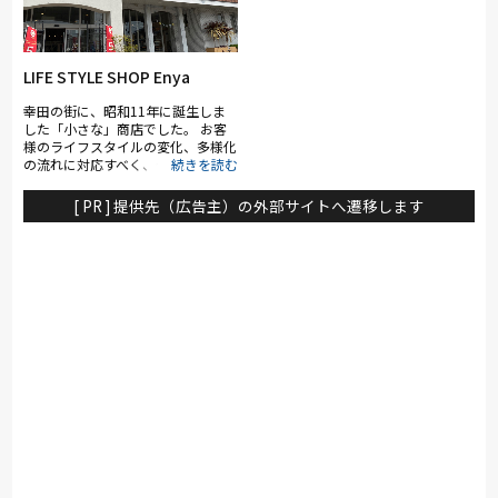
LIFE STYLE SHOP Enya
幸田の街に、昭和11年に誕生しま
した「小さな」商店でした。 お客
様のライフスタイルの変化、多様化
の流れに対応すべく、今から9年前
に「くらしのすべてを提案するライ
フスタイルショップ」としてリニュ
[ PR ] 提供先（広告主）の外部サイトへ遷移します
ーアルオープンしました。 国内外
の雑貨、アパレル、インテリアメー
カー様より各バイヤーが厳選したア
イテムで、エンヤスタイルをプロデ
ュース。 専門スタッフがインテリ
アからカーテン・ラグ・照明まで、
トータルにコーディネートさせてい
ただき、お客様にとって心地よい
「空間」をご提案いたします。 ま
た、当店ではリフォーム部門もござ
います。「お住まい」に関するどん
なご質問、ご相談も受けたまわりま
すので、お気軽にご来店下さい。