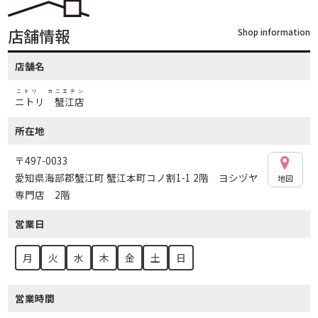
店舗情報
Shop information
店舗名
ニトリ カニエテン
ニトリ 蟹江店
所在地
〒497-0033
愛知県海部郡蟹江町 蟹江本町コノ割1-1 2階 ヨシヅヤ
地図
専門店 2階
営業日
月
火
水
木
金
土
日
営業時間