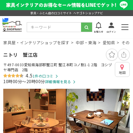
家具・ふとん店の口コミサイト ヘヤゴトショップナビ
お知らせ
ログイン
家具屋・インテリアショップを探す
中部・東海
愛知県
その
ニトリ 蟹江店
〒497-0033愛知県海部郡蟹江町 蟹江本町コノ割1-1 2階 ヨシヅ
ヤ専門店 2階
地図
4.5
1件の口コミ
10時00分～20時00分
詳細情報を見る