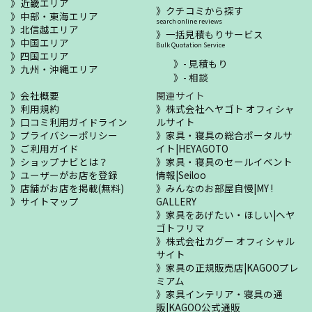
近畿エリア
クチコミから探す
中部・東海エリア
search online reviews
北信越エリア
一括見積もりサービス
中国エリア
Bulk Quotation Service
四国エリア
- 見積もり
九州・沖縄エリア
- 相談
会社概要
関連サイト
利用規約
株式会社ヘヤゴト オフィシャ
口コミ利用ガイドライン
ルサイト
プライバシーポリシー
家具・寝具の総合ポータルサ
ご利用ガイド
イト|HEYAGOTO
ショップナビとは？
家具・寝具のセールイベント
ユーザーがお店を登録
情報|Seiloo
店舗がお店を掲載(無料)
みんなのお部屋自慢|MY !
サイトマップ
GALLERY
家具をあげたい・ほしい|ヘヤ
ゴトフリマ
株式会社カグー オフィシャル
サイト
家具の正規販売店|KAGOOプレ
ミアム
家具インテリア・寝具の通
販|KAGOO公式通販