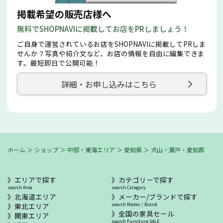
掲載希望の販売店様へ
無料でSHOPNAVIに掲載してお店をPRしましょう！
ご自身で運営されているお店をSHOPNAVIに掲載してPRしま
せんか？写真や紹介文など、お店の情報を自由に編集できま
す。最短即日で公開可能！
詳細・お申し込みはこちら
ホーム
＞
ショップ
＞
中部・東海エリア
＞
愛知県
＞
犬山・瀬戸・愛知郡
エリアで探す
カテゴリーで探す
search Area
search Category
北海道エリア
メーカー/ブランドで探す
東北エリア
search Maker / Brand
全国の家具セール
関東エリア
search Furniture SALE