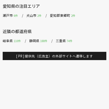
愛知県の注目エリア
瀬戸市
犬山市
愛知郡東郷町
6件
2件
2件
近隣の都道府県
岐阜県
静岡県
三重県
110件
188件
74件
[ PR ] 提供先（広告主）の外部サイトへ遷移します