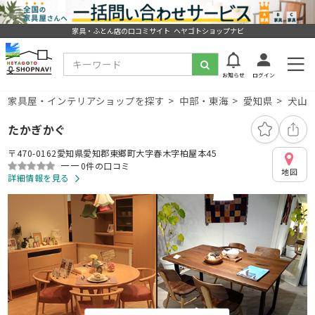
家具・ふとん店の口コミサイト ヘヤゴトショップナビ
お知らせ
ログイン
家具屋・インテリアショップを探す
中部・東海
愛知県
犬山
たかぎかぐ
〒470-0162愛知県愛知郡東郷町大字春木字柏屋本45
ーー
0件の口コミ
地図
詳細情報を見る