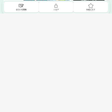
詳細はこちら
口コミを投稿
シェア
お気に入り
掲載希望の販売店様へ
無料でSHOPNAVIに掲載してお店をPRしましょう！
ご自身で運営されているお店をSHOPNAVIに掲載してPRしま
せんか？写真や紹介文など、お店の情報を自由に編集できま
す。最短即日で公開可能！
詳細・お申し込みはこちら
トップへ
エリアで探す
カテゴリーで探す
search Area
search Category
北海道エリア
メーカー/ブランドで探す