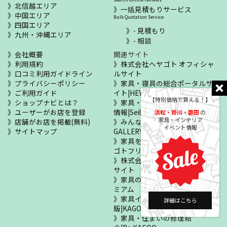
北信越エリア
一括見積もりサービス
中国エリア
Bulk Quotation Service
四国エリア
- 見積もり
九州・沖縄エリア
- 相談
会社概要
関連サイト
利用規約
株式会社ヘヤゴト オフィシャ
口コミ利用ガイドライン
ルサイト
プライバシーポリシー
家具・寝具の総合ポータルサ
ご利用ガイド
イト|HEYAGOTO
【特別価格で買える！】
ショップナビとは？
家具・寝具のセールイベント
ユーザーがお店を登録
情報|Seiloo
浜松・掛川・磐田
の
家具・インテリア
店舗がお店を掲載(無料)
みんなのお部屋自慢|MY !
イベント情報
サイトマップ
GALLERY
家具をあげたい・ほしい|ヘヤ
ゴトフリマ
株式会社カグー オフィシャル
サイト
家具の正規販売店|KAGOOプレ
ミアム
家具インテリア・寝具の通
詳細はこちら
販|KAGOO公式通販
家具・住まいの修理紹