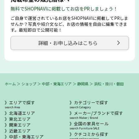
無料でSHOPNAVIに掲載してお店をPRしましょう！
ご自身で運営されているお店をSHOPNAVIに掲載してPRしま
せんか？写真や紹介文など、お店の情報を自由に編集できま
す。最短即日で公開可能！
詳細・お申し込みはこちら
ホーム
＞
ショップ
＞
中部・東海エリア
＞
静岡県
＞
浜松・掛川・磐田
エリアで探す
カテゴリーで探す
search Area
search Category
北海道エリア
メーカー/ブランドで探す
東北エリア
search Maker / Brand
全国の家具セール
関東エリア
search Furniture SALE
近畿エリア
クチコミから探す
中部・東海エリア
search online reviews