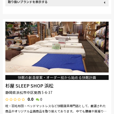
取り扱い
カリモク家具
France Bed
関家具
飛騨の家具
Sealy
ブランド
SIMMONS
浜本工芸
日本ベッド
ナガノインテリア
綾野製作所
ドリームベッド
Serta
TEMPUR
Stressless
HTLワタリジャパン
MASTERWAL
イバタインテリア
高野木工
快眠の創造提案・オーダー枕から始める快眠計画
杉屋 SLEEP SHOP 浜松
静岡県浜松市中区葵西 5-6-37
0.0
0
枕・羽毛布団・ベッドマットレスなど快眠寝具専門店として、厳選された
商品やオリジナル企画商品を取り揃えております。 中でも腰痛や肩凝りの