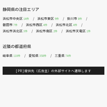
静岡県の注目エリア
浜松市中央区
浜松市東区
掛川市
14件
9件
8件
磐田市
浜松市西区
浜松市北区
7件
4件
4件
浜松市浜北区
浜松市南区
浜松市天竜区
3件
2件
1件
近隣の都道府県
岐阜県
愛知県
三重県
110件
358件
74件
[ PR ] 提供先（広告主）の外部サイトへ遷移します