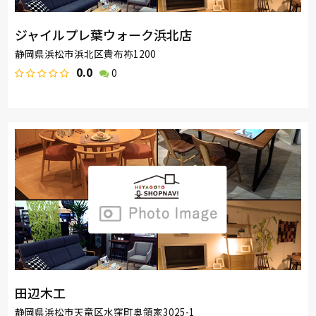
ジャイルプレ葉ウォーク浜北店
静岡県浜松市浜北区貴布祢1200
0.0
0
田辺木工
静岡県浜松市天竜区水窪町奥領家3025-1