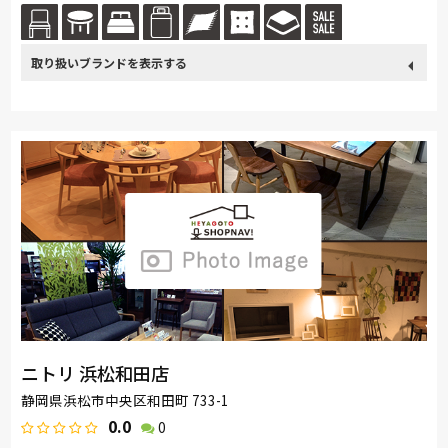
方に定評を頂いているイタリア直輸入のウッドスプリングベッド・ラテッ...
続きを読む
取り扱い
nishikawa(西川)
ロマンス小杉
ブランド
ニトリ 浜松和田店
静岡県浜松市中央区和田町 733-1
0.0
0