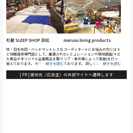
杉屋 SLEEP SHOP 浜松
marusu living products
枕・羽毛布団・ベッドマットレスな
コーディネートにお悩みの方には３
ど快眠寝具専門店として、厳選され
Dシミュレーションや現地調査(＊エ
た商品やオリジナル企画商品を取り
リア・条件等によって実施)を行っ
揃えております。 中でも腰痛や肩
ております。 詳しくはスタッフま
凝りの方に定評を頂いているイタリ
でお気軽にお声掛けください。 お
ア直輸入のウッドスプリングベッ
子様連れのお客様にはキッズコーナ
[ PR ] 提供先（広告主）の外部サイトへ遷移します
ド・ラテックスマットレスに関して
ーをご用意しております。安心して
は豊富な品が揃っています。 ま
ごゆっくり家具を見ていただけま
た、快眠プロショップとして専門知
す。 また、建屋内にカフェもござ
識のあるスタッフが的確なアドバイ
いますので、お食事やティータイム
スで皆様の快眠生活にお役に立てる
がてら、お気に入りの家具を見つけ
でしょう。
にいらしてください。 皆様のご来
店を心よりお待ちしております。