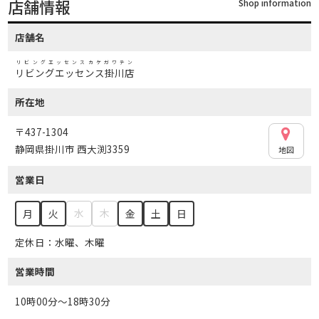
店舗情報
Shop information
店舗名
リビングエッセンスカケガワテン
リビングエッセンス掛川店
所在地
〒437-1304
静岡県掛川市 西大渕3359
地図
営業日
水
木
月
火
金
土
日
定休日：水曜、木曜
営業時間
10時00分～18時30分