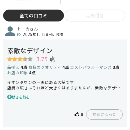
全ての口コミ
写真付き
トーカさん
2025年1月28日
に投稿
素敵なデザイン
3.75
点
品揃え
4点
商品のクオリティ
4点
コストパフォーマンス
3点
お店の印象
4点
イオンタウンの一画にある店舗です。
店舗の広さはそれほど大きくはありませんが、素敵なデザイ
ンの家具がキレイにレイアウトされており見ているだけでも
続きを読む
楽しくなります。
参考になった
0