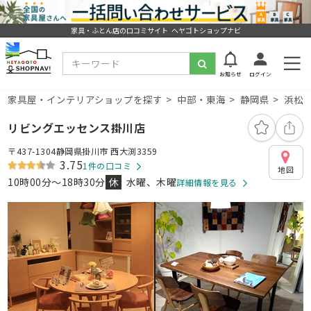
家具・ふとん店の口コミサイト ヘヤゴトショップナビ
お知らせ
ログイン
家具屋・インテリアショップを探す
中部・東海
静岡県
浜松
リビングエッセンス掛川店
〒437-1304静岡県掛川市 西大渕3359
3.75
1件の口コミ
地図
10時00分～18時30分
休
水曜、木曜
詳細情報を見る