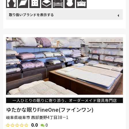
取り扱い
カリモク家具
France Bed
nishikawa(西川)
Sealy
ブランド
SIMMONS
浜本工芸
小島工芸
綾野製作所
ドリームベッド
Serta
Stressless
HTLワタリジャパン
コイズミ
Pamouna
Calligaris
PARAMOUNT BED
イバタインテリア
一人ひとりの眠りに寄り添う、オーダーメイド寝具専門店
ゆたかな眠りFineOne(ファインワン)
岐阜県岐阜市 茜部菱野4丁目38－1
0.0
0