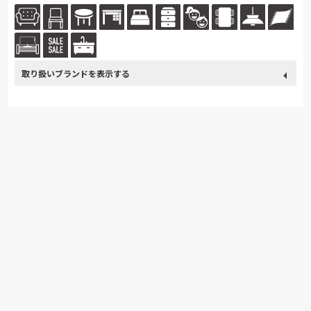
取り扱い
カリモク家具
France Bed
Sealy
浜本工芸
綾野製作所
ブランド
PARAMOUNT BED
MARUICHI