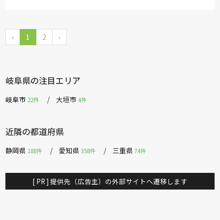
‹
1
2
›
岐阜県の注目エリア
岐阜市
大垣市
22件
4件
近隣の都道府県
静岡県
愛知県
三重県
188件
358件
74件
[ PR ] 提供先（広告主）の外部サイトへ遷移します