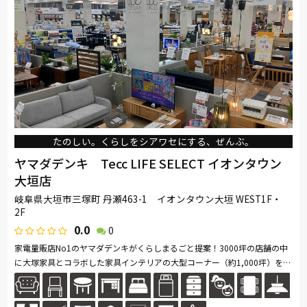
たのしい。くらしをシアワセにする、ぜんぶ。
ヤマダデンキ Tecc LIFE SELECT イオンタウン
大垣店
岐阜県大垣市三塚町 丹瀬463-1 イオンタウン大垣 WEST1F・
2F
0.0
0
家電量販店No1のヤマダデンキがくらしまるごと提案！3000坪の店舗の中
に大塚家具とコラボした家具インテリアの大型コーナー（約1,000坪）を展
開。ソファ・ベッド・ダイニングなど地域最大級の品揃え。「体感・体
験」...続きを読む