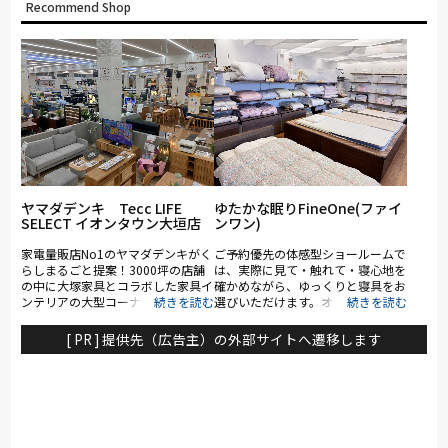
Recommend Shop
ヤマダデンキ Tecc LIFE
ゆたかな眠りFineOne(ファイ
SELECT イオンタウン大垣店
ンワン)
家電量販店No1のヤマダデンキがく
ご予約優先の体感型ショールームで
らしまるごと提案！3000坪の店舗
は、実際に見て・触れて・寝心地を
の中に大塚家具とコラボした家具イ
確かめながら、ゆっくりと寝具をお
ンテリアの大型コーナー（約1,000
選びいただけます。オーダーメイド
坪）を展開。ソファ・ベッド・ダイ
枕の調整や羽毛布団リフォーム、ブ
ニングなど地域最大級の品揃え。
ライダル寝具、夏の布団や眠りのご
[ PR ] 提供先（広告主）の外部サイトへ遷移します
「体感・体験」をコンセプトに、リ
相談もお気軽にお申し付けくださ
ーズナブルなお買い得品からカリモ
い。
ク、シモンズ、ポルトローナ・フラ
ウなど国内外の有名ブランドも多数
展示。特に電動リクライニングソフ
ァや電動ベッドは地域最大級の充実
のラインナップ。大塚家具のスタッ