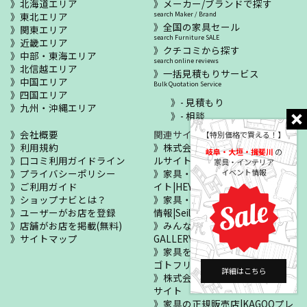
北海道エリア
メーカー/ブランドで探す
東北エリア
search Maker / Brand
全国の家具セール
関東エリア
search Furniture SALE
近畿エリア
クチコミから探す
中部・東海エリア
search online reviews
北信越エリア
一括見積もりサービス
中国エリア
Bulk Quotation Service
四国エリア
- 見積もり
九州・沖縄エリア
- 相談
会社概要
関連サイト
【特別価格で買える！】
利用規約
株式会社ヘヤゴト オフィシャ
岐阜・大垣・揖斐川
の
口コミ利用ガイドライン
ルサイト
家具・インテリア
イベント情報
プライバシーポリシー
家具・寝具の総合ポータルサ
ご利用ガイド
イト|HEYAGOTO
ショップナビとは？
家具・寝具のセールイベント
ユーザーがお店を登録
情報|Seiloo
店舗がお店を掲載(無料)
みんなのお部屋自慢|MY !
サイトマップ
GALLERY
家具をあげたい・ほしい|ヘヤ
ゴトフリマ
詳細はこちら
株式会社カグー オフィシャル
サイト
家具の正規販売店|KAGOOプレ