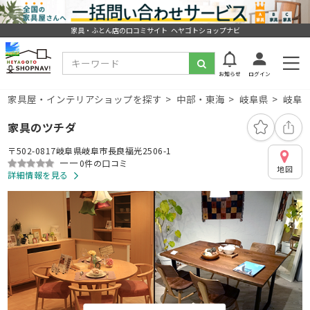
家具・ふとん店の口コミサイト ヘヤゴトショップナビ
お知らせ
ログイン
家具屋・インテリアショップを探す
中部・東海
岐阜県
岐阜
家具のツチダ
〒502-0817岐阜県岐阜市長良福光2506-1
ーー
0件の口コミ
地図
詳細情報を見る