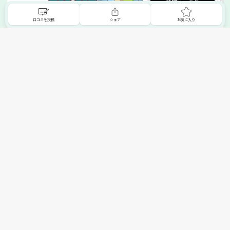
詳細はこちら
口コミを投稿
シェア
お気に入り
掲載希望の販売店様へ
無料でSHOPNAVIに掲載してお店をPRしましょう！
ご自身で運営されているお店をSHOPNAVIに掲載してPRしま
せんか？写真や紹介文など、お店の情報を自由に編集できま
す。最短即日で公開可能！
詳細・お申し込みはこちら
トップへ
エリアで探す
カテゴリーで探す
search Area
search Category
北海道エリア
メーカー/ブランドで探す