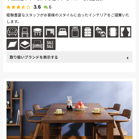
3.6
6
経験豊富なスタッフがお客様のスタイルに合ったインテリアをご提案いた
します。
取り扱い
カリモク家具
France Bed
関家具
飛騨の家具
Sealy
ブランド
SIMMONS
浜本工芸
日本ベッド
東京ベッド
冨士ファニチア
ナガノインテリア
小島工芸
綾野製作所
ドリームベッド
Serta
Stressless
イバタインテリア
旭川の家具
MARUICHI