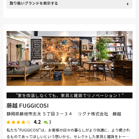
取り扱い
カリモク家具
France Bed
nishikawa(西川)
Sealy
ブランド
SIMMONS
浜本工芸
小島工芸
綾野製作所
ドリームベッド
Serta
Stressless
HTLワタリジャパン
コイズミ
Pamouna
Calligaris
PARAMOUNT BED
イバタインテリア
”家を改装しなくても、家具と雑貨でリノベーション！”
藤越 FUGGICOSI
静岡県藤枝市志太 ５丁目３－３４ リグナ株式会社 藤越
4.2
3
私たち”FUGGICOSI”は、お客様の日々の暮らしがより快適に、より癒され
るものであってほしいという想いから、セレクトした家具と雑貨をトータ