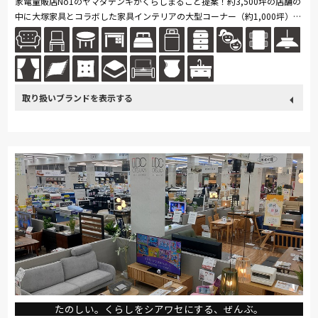
家電量販店No1のヤマダデンキがくらしまるごと提案！約3,500坪の店舗の
中に大塚家具とコラボした家具インテリアの大型コーナー（約1,000坪）を
展開。ソファ・ベッド・ダイニングなど地域最大級の品揃え。「体感・体...
続きを読む
取り扱い
カリモク家具
France Bed
nishikawa(西川)
Sealy
ブランド
SIMMONS
浜本工芸
ナガノインテリア
小島工芸
綾野製作所
ドリームベッド
Serta
Stressless
HTLワタリジャパン
コイズミ
Pamouna
Calligaris
PARAMOUNT BED
イバタインテリア
たのしい。くらしをシアワセにする、ぜんぶ。