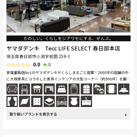
たのしい。くらしをシアワセにする、ぜんぶ。
ヤマダデンキ Tecc LIFE SELECT 春日部本店
埼玉県春日部市小渕字前田 259-3
0.0
0
家電量販店No1のヤマダデンキがくらしまるごと提案！2600坪の店舗の中
に大塚家具とコラボした家具インテリアの大型コーナー（約900坪）を展
開。ソファ・ベッド・ダイニングなど地域最大級の品揃え。「体感・体
験」を...続きを読む
取り扱い
カリモク家具
France Bed
nishikawa(西川)
Sealy
ブランド