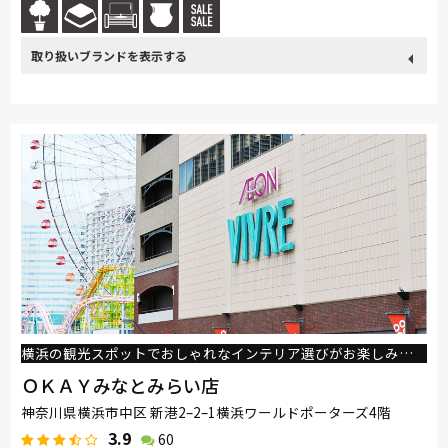
取り扱い
France Bed
関家具
Sealy
ドリームベッド
Pamouna
ブランド
横浜の観光スポットでおしゃれなインテリア選びがお楽しみいただけます。
ＯＫＡＹみなとみらい店
神奈川県横浜市中区 新港2–2–1横浜ワールドポーターズ4階
3.9
60