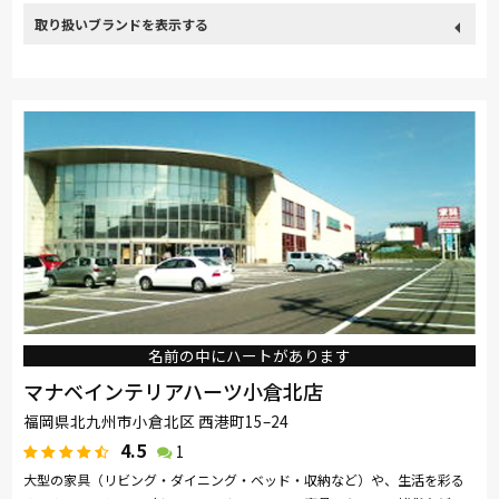
取り扱い
カリモク家具
France Bed
nishikawa(西川)
Sealy
ブランド
SIMMONS
浜本工芸
小島工芸
綾野製作所
ドリームベッド
Serta
Stressless
HTLワタリジャパン
MASTERWAL
コイズミ
Pamouna
Calligaris
PARAMOUNT BED
イバタインテリア
名前の中にハートがあります
マナベインテリアハーツ小倉北店
福岡県北九州市小倉北区 西港町15–24
4.5
1
大型の家具（リビング・ダイニング・ベッド・収納など）や、生活を彩る