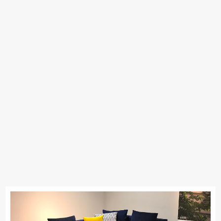
SIMMONS
浜本工芸
小島工芸
綾野製作所
ドリームベッド
Serta
Stressless
HTLワタリジャパン
コイズミ
Pamouna
Calligaris
PARAMOUNT BED
イバタインテリア