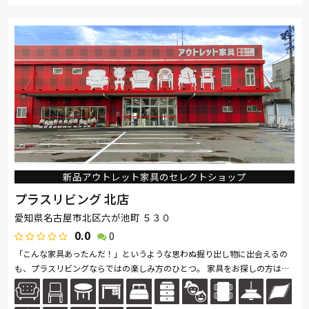
カリモク家具
France Bed
関家具
nishikawa(西川)
ブランド
飛騨の家具
浜本工芸
冨士ファニチア
ナガノインテリア
綾野製作所
ドリームベッド
Serta
HTLワタリジャパン
サンゲツ
コイズミ
マルニ木工
Pamouna
PARAMOUNT BED
イバタインテリア
高野木工
ロマンス小杉
大雪木工
シラカワ
MARUICHI
杉工場
飛騨産業
日進木工
新品アウトレット家具のセレクトショップ
プラスリビング 北店
愛知県名古屋市北区六が池町 ５３０
0.0
0
「こんな家具あったんだ！」というような思わぬ掘り出し物に出会えるの
も、プラスリビングならではの楽しみ方のひとつ。 家具をお探しの方は是
非、プラスリビングでもインテリアをご覧ください！ また、価格...続きを
読む