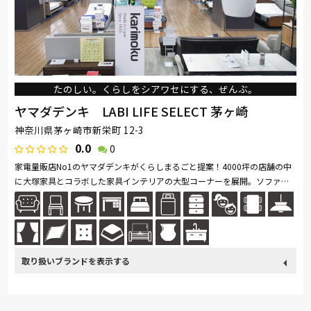
イバタインテリア
たのしい。くらしをシアワセにする、ぜんぶ。
ヤマダデンキ LABI LIFE SELECT 茅ヶ崎
神奈川県茅ヶ崎市新栄町 12-3
0.0
0
家電量販店No1のヤマダデンキがくらしまるごと提案！4000坪の店舗の中
に大塚家具とコラボした家具インテリアの大型コーナーを展開。ソファ・
ベッド・ダイニングなど地域最大級の品揃え。リーズナブルなお手頃価格
の...続きを読む
取り扱い
カリモク家具
France Bed
nishikawa(西川)
Sealy
ブランド