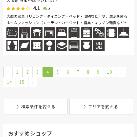
4.1
3
大型の家具（リビング・ダイニング・ベッド・収納など）や、生活を彩る
ホームファッション（カーテン・カーペット・寝具・キッチン雑貨など）
を数多く取り揃えています。
‹
1
2
3
4
5
6
7
8
9
10
...
14
15
›
〉検索条件を変える
〉エリアを変える
おすすめショップ