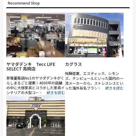
Recommend Shop
ヤマダデンキ Tecc LIFE
カグラス
SELECT 高岡店
飛騨産業、エスティック、シモン
家電量販店No1のヤマダデンキがく
ズ、テンピュールといった国内の一
らしまるごと提案！4000坪の店舗
流メーカーから、ストレスレスとい
の中に大塚家具とコラボした家具イ
った海外有名ブランドまで、デザイ
ンテリアの大型コーナー（約1,000
ン性と使い心地が確かなブランドに
坪）を展開。ソファ・ベッド・ダイ
絞って扱っています。丁寧な接客を
ニングなど地域最大級の品揃え。
心がけ、理想の暮らしに合わせたサ
「体感・体験」をコンセプトに、リ
イズや質感をご提案します。また、
ーズナブルなお買い得品からカリモ
特注家具（オーダー家具）も承って
ク、シモンズ、ポルトローナ・フラ
います。キッズスペースもあるので
ウなど国内外の有名ブランドも多数
お子様連れでもお気軽にご来店くだ
展示。特に電動リクライニングソフ
さい。
ァや電動ベッドは地域最大級の充実