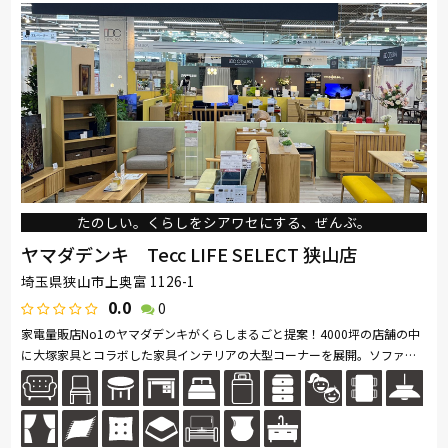
SIMMONS
浜本工芸
小島工芸
綾野製作所
ドリームベッド
Serta
Stressless
HTLワタリジャパン
Calligaris
PARAMOUNT BED
イバタインテリア
たのしい。くらしをシアワセにする、ぜんぶ。
ヤマダデンキ Tecc LIFE SELECT 狭山店
埼玉県狭山市上奥富 1126-1
0.0
0
家電量販店No1のヤマダデンキがくらしまるごと提案！4000坪の店舗の中
に大塚家具とコラボした家具インテリアの大型コーナーを展開。ソファ・
ベッド・ダイニングなど地域最大級の品揃え。リーズナブルなお手頃価格
の...続きを読む