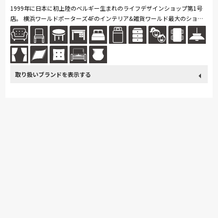
1999年に日本に初上陸のベルギー生まれのライフデザインショップ第1号
店。 横浜ワールドポーターズ4Fのインテリア&雑貨ワールド最大のショッ
プです。 世界のベッド シモンズをはじめとして、上質な家具インテリア...
続きを読む
取り扱い
SIMMONS
冨士ファニチア
ナガノインテリア
綾野製作所
ブランド
ドリームベッド
Serta
Stressless
MASTERWAL
高野木工