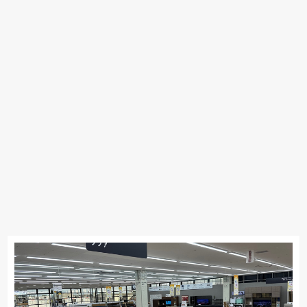
ドリームベッド
Serta
TEMPUR
Stressless
PARAMOUNT BED
EARLY-TIMES/アーリー・タイムス アルファ
大雪木工
旭川の家具
シラカワ