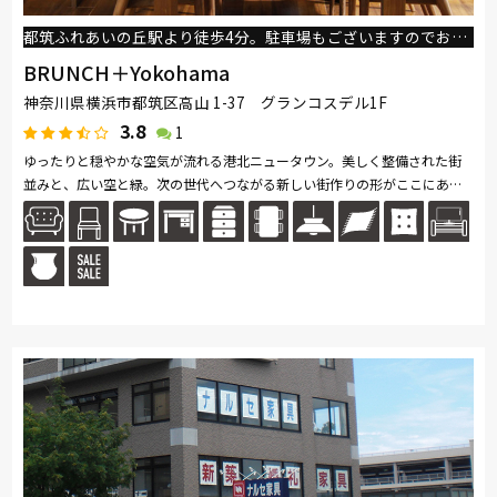
都筑ふれあいの丘駅より徒歩4分。駐車場もございますのでお気軽にお立ち寄りください。
BRUNCH＋Yokohama
神奈川県横浜市都筑区高山 1-37 グランコスデル1F
3.8
1
ゆったりと穏やかな空気が流れる港北ニュータウン。美しく整備された街
並みと、広い空と緑。次の世代へつながる新しい街作りの形がここにあり
ます。豊かな住環境を求める人々が集うこの街で、私たちがお届けしたい
の...続きを読む