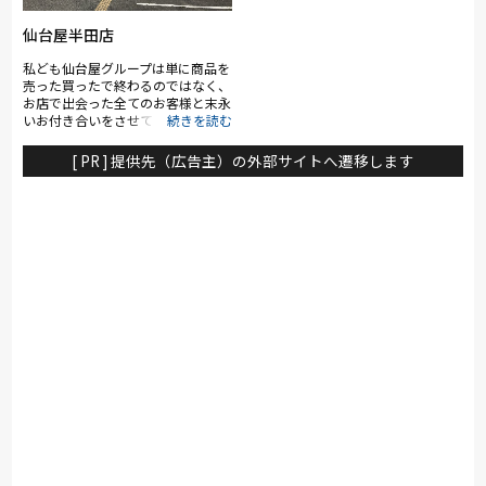
のラインナップ。大塚家具のスタッ
フやスリープアドバイザーなど専門
仙台屋半田店
性のあるスタッフが在籍し、お客様
に寄り添った納得の接客・サービス
私ども仙台屋グループは単に商品を
でご来店をお待ち致しております。
売った買ったで終わるのではなく、
お店で出会った全てのお客様と末永
いお付き合いをさせていただける
様、家具・お仏檀・リフォーム・介
護用品の販売からレンタルまで幅広
[ PR ] 提供先（広告主）の外部サイトへ遷移します
く事業展開しております。「ゆりか
ご～天国までのお付き合い」をモッ
トーにお客様のニーズに合ったご提
案をさせていただけるのが私ども仙
台屋グループです。ぜひ一度仙台屋
半田店へご来店ください。スタッフ
一同心よりお待ち申し上げあげま
す。