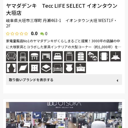
ヤマダデンキ Tecc LIFE SELECT イオンタウン
大垣店
岐阜県大垣市三塚町 丹瀬463-1 イオンタウン大垣 WEST1F・
2F
0.0
0
家電量販店No1のヤマダデンキがくらしまるごと提案！3000坪の店舗の中
に大塚家具とコラボした家具インテリアの大型コーナー（約1,000坪）を展
開。ソファ・ベッド・ダイニングなど地域最大級の品揃え。「体感・体
験」...続きを読む
取り扱い
カリモク家具
France Bed
nishikawa(西川)
Sealy
ブランド
SIMMONS
浜本工芸
小島工芸
綾野製作所
ドリームベッド
Serta
Stressless
HTLワタリジャパン
コイズミ
Pamouna
Calligaris
PARAMOUNT BED