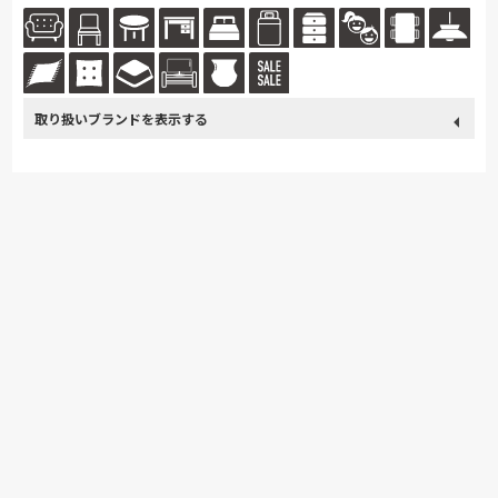
ルに提案することを通じて、心地よいライフスタイルの実現をご提案させ
て...続きを読む
取り扱い
France Bed
関家具
ASLEEP
飛騨の家具
SIMMONS
ブランド
浜本工芸
日本ベッド
冨士ファニチア
ナガノインテリア
綾野製作所
TEMPUR
HTLワタリジャパン