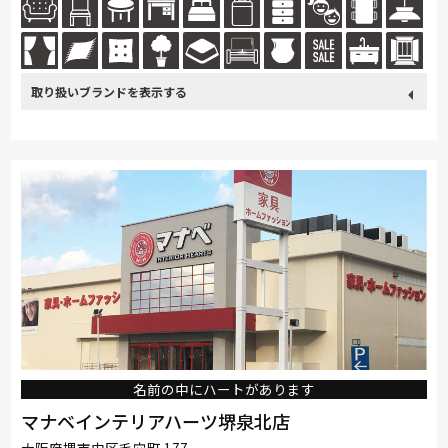
取り扱い
カリモク家具
France Bed
関家具
nishikawa(西川)
ブランド
飛騨の家具
Sealy
SIMMONS
浜本工芸
冨士ファニチア
ナガノインテリア
小島工芸
綾野製作所
ドリームベッド
Serta
TEMPUR
Stressless
HTLワタリジャパン
サンゲツ
MASTERWAL
ligne-roset
PARAMOUNT BED
イバタインテリア
高野木工
大雪木工
旭川の家具
シラカワ
MARUICHI
NeoDesign
名前の中にハートがあります
マナベインテリアハーツ堺泉北店
大阪府堺市中区毛穴町 177