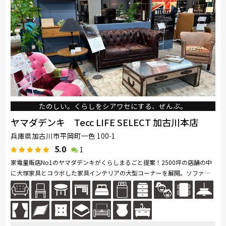
たのしい。くらしをシアワセにする、ぜんぶ。
ヤマダデンキ Tecc LIFE SELECT 加古川本店
兵庫県加古川市平岡町一色 100-1
5.0
1
家電量販店No1のヤマダデンキがくらしまるごと提案！2500坪の店舗の中
に大塚家具とコラボした家具インテリアの大型コーナーを展開。ソファ・
ベッド・ダイニングなど地域最大級の品揃え。リーズナブルなお手頃価格
の...続きを読む