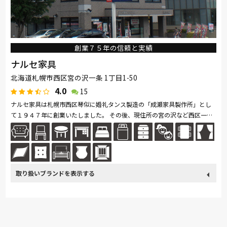
創業７５年の信頼と実績
ナルセ家具
北海道札幌市西区宮の沢一条 1丁目1-50
4.0
15
ナルセ家具は札幌市西区琴似に婚礼タンス製造の「成瀬家具製作所」とし
て１９４７年に創業いたしました。 その後、現住所の宮の沢など西区一筋
に家具の製造・販売を営んで参りました。 その経験と実績を活かし「...続
きを読む
取り扱い
France Bed
飛騨の家具
Sealy
SIMMONS
浜本工芸
ブランド
日本ベッド
冨士ファニチア
ナガノインテリア