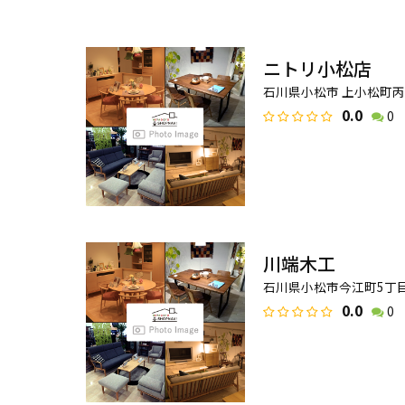
ニトリ小松店
石川県小松市 上小松町丙1
0.0
0
川端木工
石川県小松市今江町5丁目
0.0
0