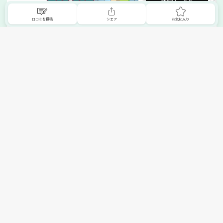
詳細はこちら
口コミを投稿
シェア
お気に入り
掲載希望の販売店様へ
無料でSHOPNAVIに掲載してお店をPRしましょう！
ご自身で運営されているお店をSHOPNAVIに掲載してPRしま
せんか？写真や紹介文など、お店の情報を自由に編集できま
す。最短即日で公開可能！
詳細・お申し込みはこちら
トップへ
エリアで探す
カテゴリーで探す
search Area
search Category
北海道エリア
メーカー/ブランドで探す