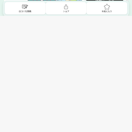
詳細はこちら
口コミを投稿
シェア
お気に入り
掲載希望の販売店様へ
無料でSHOPNAVIに掲載してお店をPRしましょう！
ご自身で運営されているお店をSHOPNAVIに掲載してPRしま
せんか？写真や紹介文など、お店の情報を自由に編集できま
す。最短即日で公開可能！
詳細・お申し込みはこちら
トップへ
エリアで探す
カテゴリーで探す
search Area
search Category
北海道エリア
メーカー/ブランドで探す