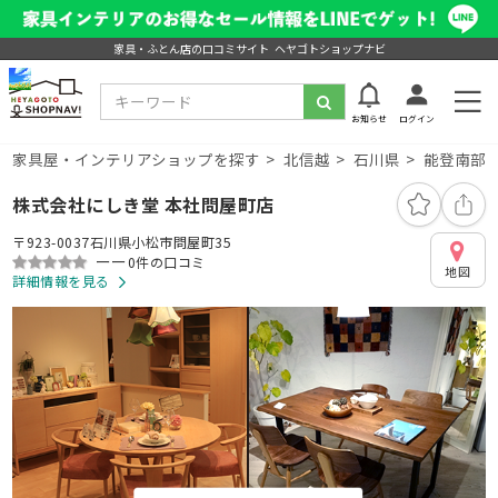
家具・ふとん店の口コミサイト ヘヤゴトショップナビ
お知らせ
ログイン
家具屋・インテリアショップを探す
北信越
石川県
能登南部
株式会社にしき堂 本社問屋町店
〒923-0037石川県小松市問屋町35
ーー
0件の口コミ
地図
詳細情報を見る