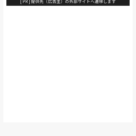
[ PR ] 提供先（広告主）の外部サイトへ遷移します
具づくりをつづけています。 ショ
ールームでは天然素材の暖かみで暮
らしの中で末永くお使いいただける
久和屋の家具を常時200点以上展示
しています。