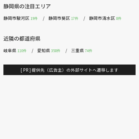
静岡県の注目エリア
静岡市駿河区
静岡市葵区
静岡市清水区
19件
17件
8件
近隣の都道府県
岐阜県
愛知県
三重県
110件
358件
74件
[ PR ] 提供先（広告主）の外部サイトへ遷移します