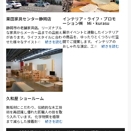
栗田家具センター静岡店
インテリア・ライフ・プロモ
ーション㈱ Mi・kurasu
静岡市の老舗家具店。リーズナブル
展示イベントと連動したインテリア
な家具からメーカー品までの品揃え
の商品を、ゆったりとくつろいだ空
があります。ライフスタイルに合わ
間でご提案します。 インテリアの
せた様々なテイストの家具があり、
おしゃれな演出、工夫を実際に体験
アドバイザーがご相談に応じてご提
いただける隠れ家の様なサロンを計
案もしています。家具のアフターメ
画中です。
ンテナンスも行っていますので、購
入後も安心です。お客様と末永いお
付き合いをさせていただきます。
久和屋 ショールーム
無垢材にこだわり、伝統的な木工技
術を再認識し優れた匠職人の技を取
り入れています。 化学物質を極限
まで減らした接着剤や天然植物性オ
イル塗料を選び、空気を汚さず健康
を害さない家具、永遠に愛される家