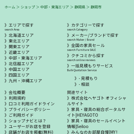
ホーム
＞
ショップ
＞
中部・東海エリア
＞
静岡県
＞
静岡市
エリアで探す
カテゴリーで探す
search Area
search Category
北海道エリア
メーカー/ブランドで探す
東北エリア
search Maker / Brand
全国の家具セール
関東エリア
search Furniture SALE
近畿エリア
クチコミから探す
中部・東海エリア
search online reviews
北信越エリア
一括見積もりサービス
中国エリア
Bulk Quotation Service
四国エリア
- 見積もり
九州・沖縄エリア
- 相談
会社概要
関連サイト
利用規約
株式会社ヘヤゴト オフィシャ
口コミ利用ガイドライン
ルサイト
プライバシーポリシー
家具・寝具の総合ポータルサ
ご利用ガイド
イト|HEYAGOTO
ショップナビとは？
家具・寝具のセールイベント
ユーザーがお店を登録
情報|Seiloo
店舗がお店を掲載(無料)
みんなのお部屋自慢|MY !