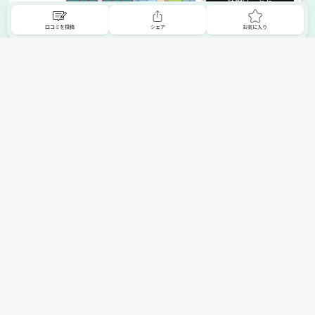
詳細はこちら
口コミを投稿
シェア
お気に入り
掲載希望の販売店様へ
無料でSHOPNAVIに掲載してお店をPRしましょう！
ご自身で運営されているお店をSHOPNAVIに掲載してPRしま
せんか？写真や紹介文など、お店の情報を自由に編集できま
す。最短即日で公開可能！
詳細・お申し込みはこちら
トップへ
エリアで探す
カテゴリーで探す
search Area
search Category
北海道エリア
メーカー/ブランドで探す