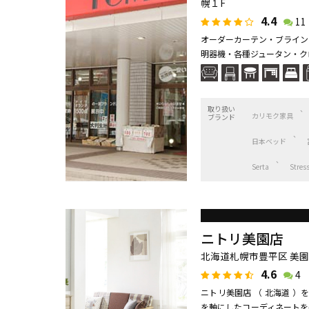
幌１F
4.4
11
オーダーカーテン・ブライン
明器機・各種ジュータン・ク
取り扱い
カリモク家具
ブランド
日本ベッド
Serta
Stres
ニトリ美園店
北海道札幌市豊平区 美園3
4.6
4
ニトリ美園店 （ 北海道 
を軸にしたコーディネートを