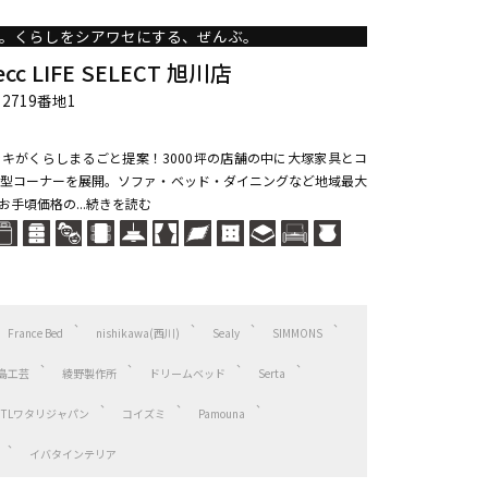
。くらしをシアワセにする、ぜんぶ。
 LIFE SELECT 旭川店
2719番地1
ンキがくらしまるごと提案！3000坪の店舗の中に大塚家具とコ
型コーナーを展開。ソファ・ベッド・ダイニングなど地域最大
手頃価格の...続きを読む
France Bed
nishikawa(西川)
Sealy
SIMMONS
島工芸
綾野製作所
ドリームベッド
Serta
HTLワタリジャパン
コイズミ
Pamouna
イバタインテリア