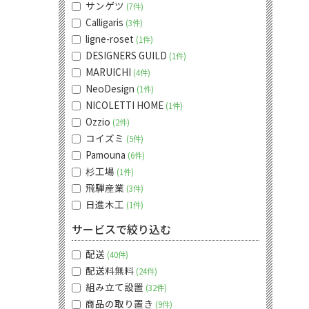
サンゲツ
7件
Calligaris
3件
ligne-roset
1件
DESIGNERS GUILD
1件
MARUICHI
4件
NeoDesign
1件
NICOLETTI HOME
1件
Ozzio
2件
コイズミ
5件
Pamouna
6件
杉工場
1件
飛騨産業
3件
日進木工
1件
サービスで絞り込む
配送
40件
配送料無料
24件
組み立て設置
32件
商品の取り置き
9件