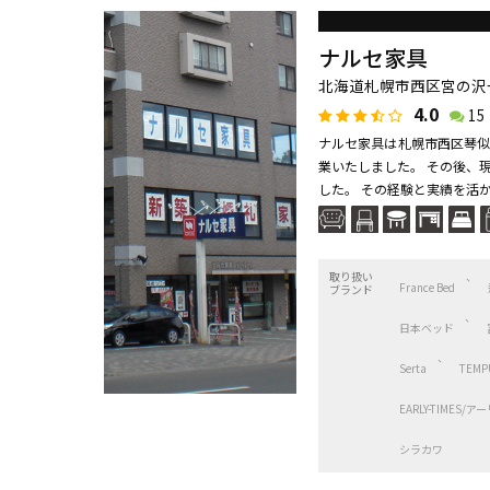
ナルセ家具
北海道札幌市西区宮の沢一条
4.0
15
ナルセ家具は札幌市西区琴似
業いたしました。 その後、
した。 その経験と実績を活か
取り扱い
France Bed
ブランド
日本ベッド
Serta
TEMP
EARLY-TIMES
シラカワ