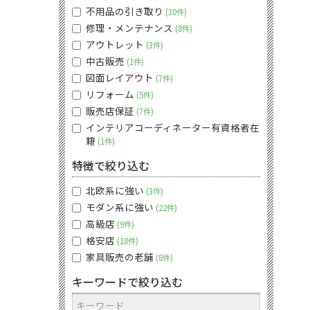
不用品の引き取り
30件
修理・メンテナンス
8件
アウトレット
3件
中古販売
1件
図面レイアウト
7件
リフォーム
5件
販売店保証
7件
インテリアコーディネーター有資格者在
籍
1件
特徴で絞り込む
北欧系に強い
3件
モダン系に強い
22件
高級店
9件
格安店
18件
家具販売の老舗
8件
キーワードで絞り込む