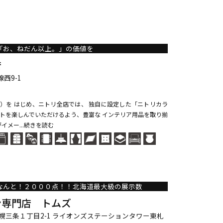
「お、ねだん以上。」の価値を
店
西9-1
道 ）を はじめ、ニトリ全店では、 独自に設定した「ニトリカラ
トを楽しんでいただけるよう、豊富な インテリア用品を取り揃
イメー...続きを読む
なんと！２０００点！！北海道最大級の展示数
ン専門店 トムズ
幌三条１丁目2-1 ライオンズステーションタワー東札