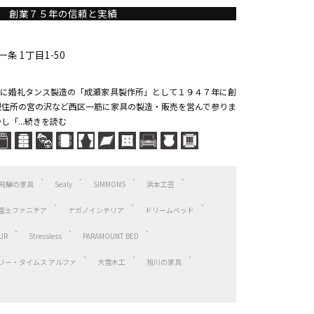
創業７５年の信頼と実績
 1丁目1-50
に婚礼タンス製造の「成瀬家具製作所」として１９４７年に創
現住所の宮の沢など西区一筋に家具の製造・販売を営んで参りま
し「...続きを読む
飛騨の家具
Sealy
SIMMONS
浜本工芸
冨士ファニチア
ナガノインテリア
ドリームベッド
UR
Stressless
PARAMOUNT BED
/アーリー・タイムス アルファ
大雪木工
旭川の家具