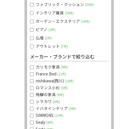
ファブリック・クッション
35件
インテリア雑貨
36件
ガーデン・エクステリア
16件
ピアノ
2件
仏壇
3件
アウトレット
7件
メーカー・ブランドで絞り込む
カリモク家具
9件
France Bed
11件
nishikawa(西川)
10件
ロマンス小杉
5件
飛騨の家具
8件
シラカワ
4件
イバタインテリア
9件
SIMMONS
13件
Sealy
8件