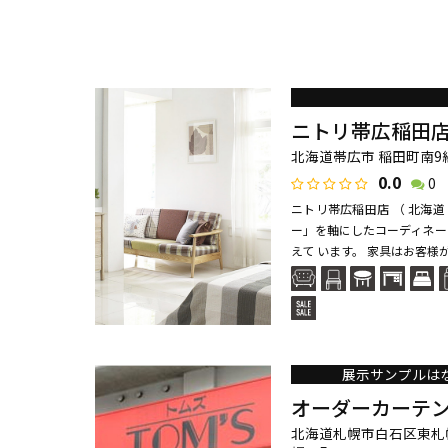
ニトリ帯広稲田
北海道帯広市 稲田町南9線
0.0
0
ニトリ帯広稲田店 （ 北海
ー」を軸にしたコーディネー
えて います。 家具はお客様が
展示サンプルは
オーダーカーテ
北海道札幌市白石区東札