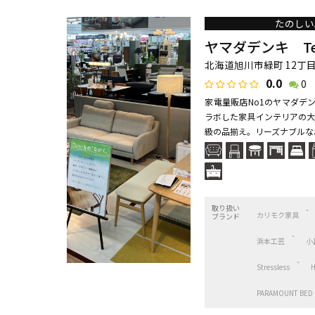
たのしい
ヤマダデンキ Tecc
北海道旭川市緑町 12丁目
0.0
0
家電量販店No1のヤマダデ
ラボした家具インテリアの大
級の品揃え。リーズナブルなお
取り扱い
カリモク家具
ブランド
浜本工芸
小
Stressless
PARAMOUNT BED