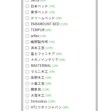
Serta
8件
日本ベッド
7件
東京ベッド
1件
ドリームベッド
9件
PARAMOUNT BED
12件
TEMPUR
6件
arflex
1件
綾野製作所
7件
浜本工芸
13件
冨士ファニチア
6件
ナガノインテリア
8件
MASTERWAL
1件
マルニ木工
5件
高野木工
3件
小島工芸
5件
関家具
11件
大雪木工
3件
Stressless
10件
HTLワタリジャパン
8件