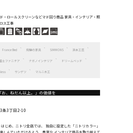
ド・ロールスクリーンなどマド回り商品 家具・インテリア・照
ロス工事
France Bed
飛騨の家具
SIMMONS
浜本工芸
冨士ファニチア
ナガノインテリア
ドリームベッド
sless
サンゲツ
マルニ木工
「お、ねだん以上。」の価値を
条3丁目2-10
）を はじめ、ニトリ全店では、 独自に設定した「ニトリカラー」
楽しんでいただけるよう、豊富な インテリア用品を取り揃えて