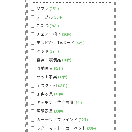
ソファ
35件
テーブル
35件
こたつ
24件
チェア・椅子
36件
テレビ台・TVボード
34件
ベッド
33件
寝具・寝装品
38件
収納家具
37件
セット家具
32件
デスク・机
33件
子供家具
33件
キッチン・住宅設備
8件
照明器具
30件
カーテン・ブラインド
32件
ラグ・マット・カーペット
38件