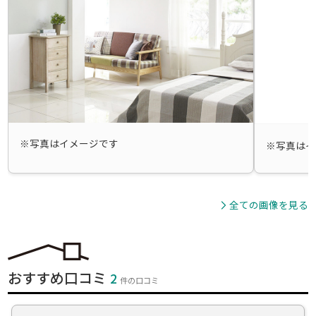
ニトリのお店で、住まいの「楽しさ」「豊かさ」をぜひ実感し
てください。
※写真はイメージです
※写真はイ
全ての画像を見る
おすすめ口コミ
2
件の口コミ