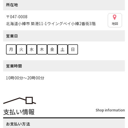
所在地
〒047-0008
北海道小樽市 築港11-1ウイングベイ小樽2番街3階
地図
営業日
月
火
水
木
金
土
日
営業時間
10時00分～20時00分
支払い情報
Shop information
お支払い方法