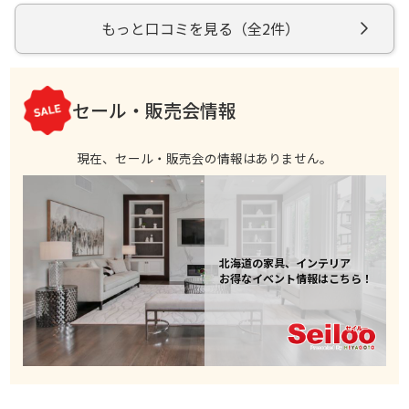
っているニトリウイングベイ小樽店は店内がとても広いので
大きなカートを押して歩いても余裕があるので小物をたくさ
（2020年12月1日に訪問）
もっと口コミを見る（全2件）
ん書いたい時によく利用しています。
続きを読む
ただ、他のお店よりは品数が少ないかな？と思います。
ですが、他のお店より値下げになってる商品がとてもわかり
やすく置いてあります。
参考になった
0
家族のバスタオルや食器類をニトリウイングベイ小樽店でよ
セール・販売会情報
く購入しています。
現在、セール・販売会の情報はありません。
北海道の家具、インテリア
お得なイベント情報はこちら！