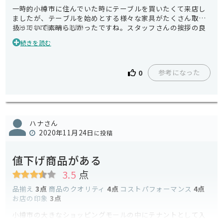
一時的小樽市に住んでいた時にテーブルを買いたくて来店し
ましたが、テーブルを始めとする様々な家具がたくさん取り
扱っていて素晴らしかったですね。スタッフさんの挨拶の良
（2019年1月15日に訪問）
さを感じましたし、店内も広くて十分な見応えあるお店でし
続きを読む
た。リーズナブルに買うことができたテーブルの質も悪くあ
りませんでしたので、こちらのお店で買い物して良かったで
す。
参考になった
0
ハナさん
2020年11月24日
に投稿
値下げ商品がある
3.5
点
品揃え
3点
商品のクオリティ
4点
コストパフォーマンス
4点
お店の印象
3点
小樽市の大きなショッピングモールの中にテナントとして入