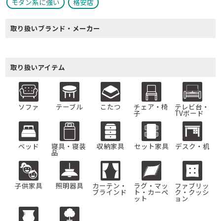
モダン系に強い
格安店
取り扱いブランド・メーカー
取り扱いアイテム
ソファ
テーブル
こたつ
チェア・椅
テレビ台・
子
TVボード
ベッド
寝具・寝装
収納家具
セット家具
デスク・机
品
子供家具
照明器具
カーテン・
ラグ・マッ
ファブリッ
ブラインド
ト・カーペ
ク・クッシ
ット
ョン