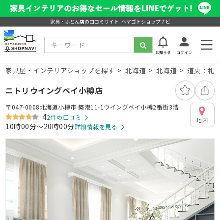
家具・ふとん店の口コミサイト ヘヤゴトショップナビ
お知らせ
ログイン
家具屋・インテリアショップを探す
北海道
北海道
道央：札幌
ニトリウイングベイ小樽店
〒047-0008北海道小樽市 築港11-1ウイングベイ小樽2番街3階
4
2件の口コミ
地図
10時00分～20時00分
詳細情報を見る