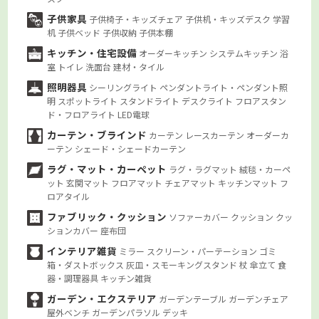
子供家具
子供椅子・キッズチェア
子供机・キッズデスク
学習
机
子供ベッド
子供収納
子供本棚
キッチン・住宅設備
オーダーキッチン
システムキッチン
浴
室
トイレ
洗面台
建材・タイル
照明器具
シーリングライト
ペンダントライト・ペンダント照
明
スポットライト
スタンドライト
デスクライト
フロアスタン
ド・フロアライト
LED電球
カーテン・ブラインド
カーテン
レースカーテン
オーダーカ
ーテン
シェード・シェードカーテン
ラグ・マット・カーペット
ラグ・ラグマット
絨毯・カーペ
ット
玄関マット
フロアマット
チェアマット
キッチンマット
フ
ロアタイル
ファブリック・クッション
ソファーカバー
クッション
クッ
ションカバー
座布団
インテリア雑貨
ミラー
スクリーン・パーテーション
ゴミ
箱・ダストボックス
灰皿・スモーキングスタンド
杖
傘立て
食
器・調理器具
キッチン雑貨
ガーデン・エクステリア
ガーデンテーブル
ガーデンチェア
屋外ベンチ
ガーデンパラソル
デッキ