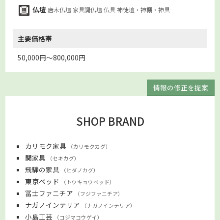
仏壇
唐木仏壇
家具調仏壇
仏具
神徒壇・神棚・神具
主要価格帯
50,000円～800,000円
情報の修正を提案
SHOP BRAND
カリモク家具
カリモクカグ
関家具
セキカグ
飛騨の家具
ヒダノカグ
東京ベッド
トウキョウベッド
冨士ファニチア
フジファニチア
ナガノインテリア
ナガノインテリア
小島工芸
コジマコウゲイ