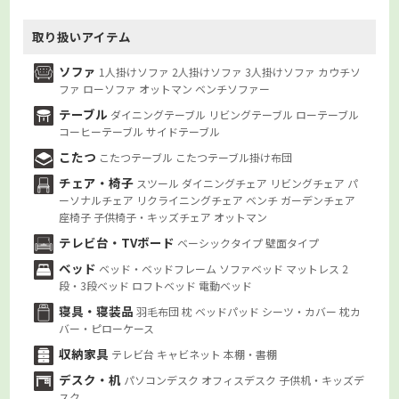
取り扱いアイテム
ソファ
1人掛けソファ
2人掛けソファ
3人掛けソファ
カウチソ
ファ
ローソファ
オットマン
ベンチソファー
テーブル
ダイニングテーブル
リビングテーブル
ローテーブル
コーヒーテーブル
サイドテーブル
こたつ
こたつテーブル
こたつテーブル掛け布団
チェア・椅子
スツール
ダイニングチェア
リビングチェア
パ
ーソナルチェア
リクライニングチェア
ベンチ
ガーデンチェア
座椅子
子供椅子・キッズチェア
オットマン
テレビ台・TVボード
ベーシックタイプ
壁面タイプ
ベッド
ベッド・ベッドフレーム
ソファベッド
マットレス
2
段・3段ベッド
ロフトベッド
電動ベッド
寝具・寝装品
羽毛布団
枕
ベッドパッド
シーツ・カバー
枕カ
バー・ピローケース
収納家具
テレビ台
キャビネット
本棚・書棚
デスク・机
パソコンデスク
オフィスデスク
子供机・キッズデ
スク