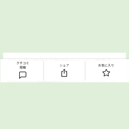
このお店に関連する開催中のセール・販売会
クチコミ
シェア
お気に入り
投稿
※現在このショップに関連するセール・販売会情報はありません。
関東の家具、インテリア
お得なイベント情報はこちら！