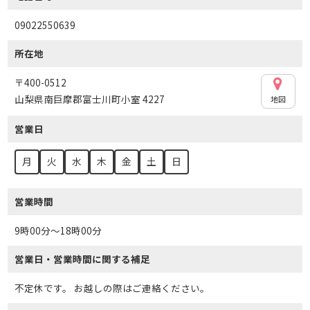
09022550639
所在地
〒400-0512
山梨県南巨摩郡富士川町小室 4227
地図
営業日
月
火
水
木
金
土
日
営業時間
9時00分～18時00分
営業日・営業時間に関する補足
不定休です。 お越しの際はご連絡ください。