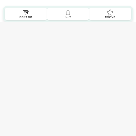
口コミを投稿
シェア
お気に入り
新しくお店を登録する
New shop register
トップへ
ショップナビご利用のユーザーへ
お気に入りのお店を広めましょう！
お店が登録されていない場合は、新しく登録することができ