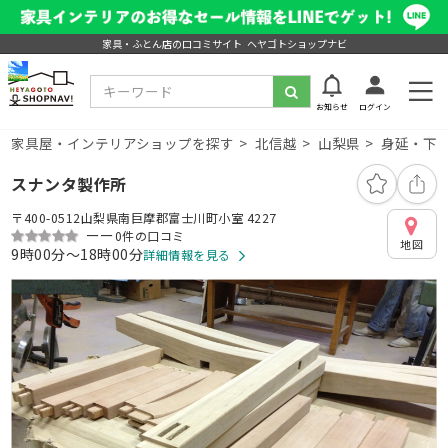
家具・ふとん店の口コミサイト ヘヤゴトショップナビ
お知らせ
ログイン
家具屋・インテリアショップを探す
北信越
山梨県
身延・下
スナンタ製作所
〒400-0512山梨県南巨摩郡富士川町小室 4227
ーー
0件の口コミ
地図
9時00分～18時00分
詳細情報を見る