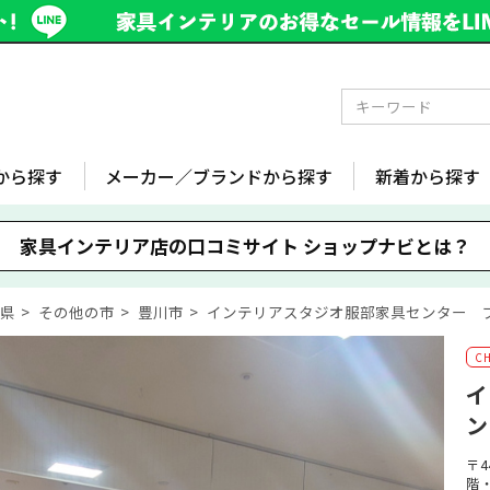
から探す
メーカー／ブランドから探す
新着から探す
家具インテリア店の口コミサイト
ショップナビとは？
知県
その他の市
豊川市
インテリアスタジオ服部家具センター 
イ
ン
〒4
階