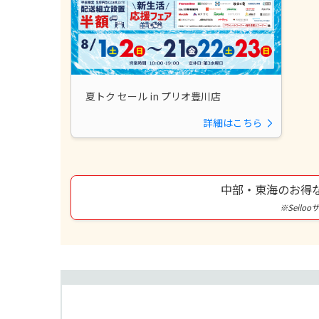
夏トク セール in プリオ豊川店
詳細はこちら
中部・東海のお得
※Seilo