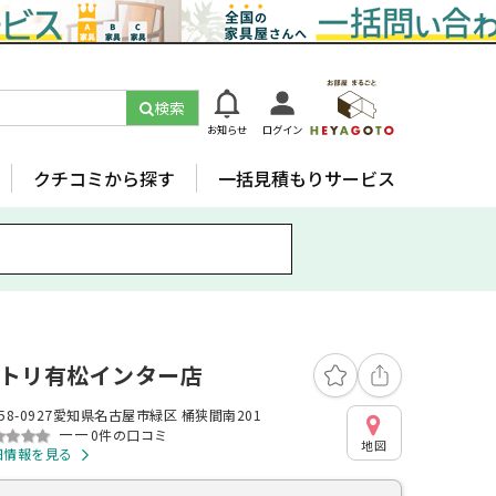
検索
お知らせ
ログイン
クチコミから探す
一括見積もりサービス
トリ有松インター店
58-0927愛知県名古屋市緑区 桶狭間南201
ーー
0件の口コミ
地図
細情報を見る