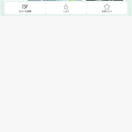
詳細はこちら
口コミを投稿
シェア
お気に入り
掲載希望の販売店様へ
無料でSHOPNAVIに掲載してお店をPRしましょう！
ご自身で運営されているお店をSHOPNAVIに掲載してPRしま
せんか？写真や紹介文など、お店の情報を自由に編集できま
す。最短即日で公開可能！
詳細・お申し込みはこちら
トップへ
エリアで探す
カテゴリーで探す
search Area
search Category
北海道エリア
メーカー/ブランドで探す