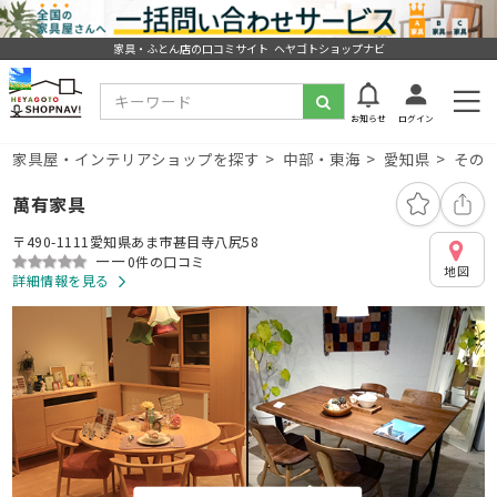
家具・ふとん店の口コミサイト ヘヤゴトショップナビ
お知らせ
ログイン
家具屋・インテリアショップを探す
中部・東海
愛知県
その
萬有家具
〒490-1111愛知県あま市甚目寺八尻58
ーー
0件の口コミ
地図
詳細情報を見る