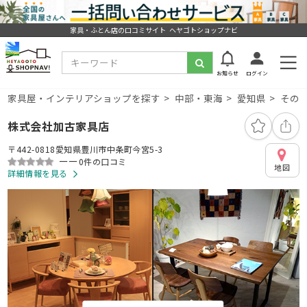
家具・ふとん店の口コミサイト ヘヤゴトショップナビ
お知らせ
ログイン
家具屋・インテリアショップを探す
中部・東海
愛知県
その
株式会社加古家具店
〒442-0818愛知県豊川市中条町今宮5-3
ーー
0件の口コミ
地図
詳細情報を見る