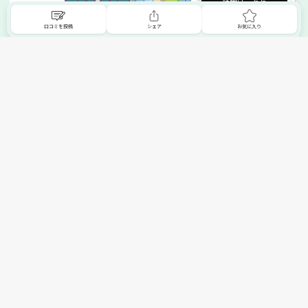
詳細はこちら
口コミを投稿
シェア
お気に入り
掲載希望の販売店様へ
無料でSHOPNAVIに掲載してお店をPRしましょう！
ご自身で運営されているお店をSHOPNAVIに掲載してPRしま
せんか？写真や紹介文など、お店の情報を自由に編集できま
す。最短即日で公開可能！
詳細・お申し込みはこちら
トップへ
エリアで探す
カテゴリーで探す
search Area
search Category
北海道エリア
メーカー/ブランドで探す