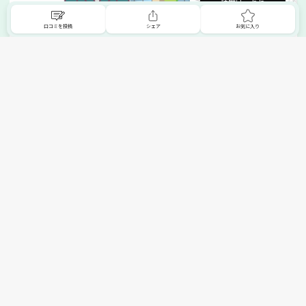
詳細はこちら
口コミを投稿
シェア
お気に入り
掲載希望の販売店様へ
無料でSHOPNAVIに掲載してお店をPRしましょう！
ご自身で運営されているお店をSHOPNAVIに掲載してPRしま
せんか？写真や紹介文など、お店の情報を自由に編集できま
す。最短即日で公開可能！
詳細・お申し込みはこちら
トップへ
エリアで探す
カテゴリーで探す
search Area
search Category
北海道エリア
メーカー/ブランドで探す